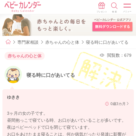
専門家相談
赤ちゃんの心と体
寝る時に口があいてる
閲覧数：679
赤ちゃんの心と体
寝る時に口があいてる
ゆきき
0歳3カ月
3ヶ月の女の子です。
昼間抱っこで寝ている時、お口があいていることが多いです。
夜はベビーベッドで口を閉じて寝ています。
お口をあけたまま寝ることは、何か病気だったり発達に影響が