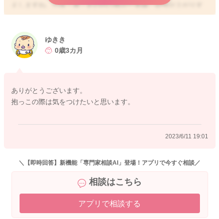
えしますね。①耳・肩・足の付け根が一直線、②顎が上がりす
ぎている、③首の支えている位置が少し低いために、頭が下が
っている、などが考えられます。
ゆきき
大人も上を向くと口が開きますね。赤ちゃんの姿勢が同じよう
0歳3カ月
な口が開く姿勢になっていないかどうか確認されるとよいと思
います。顎を引きすぎると呼吸への影響がある場合があるの
で、耳が肩よりもうんと前に行っていないかは確認してみてく
ありがとうございます。
ださいね。
抱っこの際は気をつけたいと思います。
ご相談ありがとうございました。
2023/6/11 19:01
2023/5/24 17:16
＼【即時回答】新機能「専門家相談AI」登場！アプリで今すぐ相談／
相談はこちら
アプリで相談する