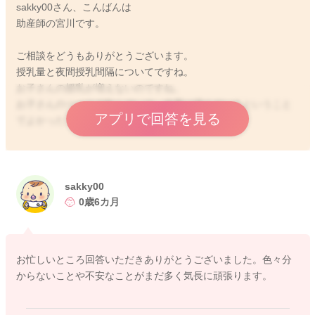
sakky00さん、こんばんは
助産師の宮川です。
ご相談をどうもありがとうございます。
授乳量と夜間授乳間隔についてですね。
お子さんの授乳が増えないのですね。
お子さんのペースで飲んでいて、体重は増えているということ
アプリで回答を見る
でよかったでしょうか？
①このままの量で成長に影響ないのでしょうか？
→今、コンスタントにあげてくださって、回数で量を稼ぐよう
にしてくださっているのかと思います。
sakky00
それで体重も増えているようでしたらいいと思いますよ。
0歳6カ月
それがお子さんのペースになっていることもあるのかなと思い
ました。
お忙しいところ回答いただきありがとうございました。色々分
②夜間の授乳間隔が大体3時間おきです。寝不足が続いていて、
からないことや不安なことがまだ多く気長に頑張ります。
いつ頃になったら間隔が5時間くらいあいてきますか？
→今も3時間おきになっているということで、お子さんがその間
隔で起きて泣いてしまうのですよね？