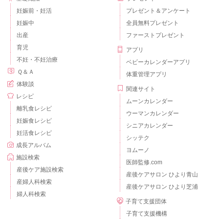
妊娠前・妊活
プレゼント＆アンケート
妊娠中
全員無料プレゼント
出産
ファーストプレゼント
育児
アプリ
不妊・不妊治療
ベビーカレンダーアプリ
Ｑ＆Ａ
体重管理アプリ
体験談
関連サイト
レシピ
ムーンカレンダー
離乳食レシピ
ウーマンカレンダー
妊娠食レシピ
シニアカレンダー
妊活食レシピ
シッテク
成長アルバム
ヨムーノ
施設検索
医師監修.com
産後ケア施設検索
産後ケアサロン ひより青山
産婦人科検索
産後ケアサロン ひより芝浦
婦人科検索
子育て支援団体
子育て支援機構