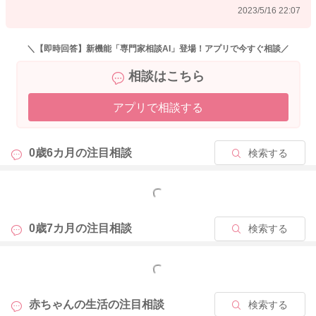
2023/5/16 22:07
いつ頃になると5時間開くようになるのかは分かりません。
成長と共に間隔が開くようになることもありますが、そうでは
ないこともあります。
＼【即時回答】新機能「専門家相談AI」登場！アプリで今すぐ相談／
相談はこちら
③また、授乳中なのか分からないのですが、めまいや頭痛、体
調不良になる事があり薬が飲めないので、徐々に母乳をやめよ
アプリで相談する
うかと少し考えています。母乳が出るうちは続けた方が良いの
ですか？ミルクだけになった場合栄養や免疫には影響無いです
か？
0歳6カ月の
注目相談
検索する
→自律神経のバランスを崩しておられることもあるのかなと思
いました。
もっと見る
母乳を続けていただくかどうかについてですが、sakky00さんの
お考えで良いかと思いますよ。
母乳を飲ませてあげることで、その都度sakky00さんの体内で作
0歳7カ月の
注目相談
検索する
られた抗体をおっぱい経由で届けてあげることはできます。
なのでその点はミルクに完全に切り替わっていくことで、変化
もっと見る
となるかと思いますが、体調を崩されてしまうのに母乳を続け
ていくのは大変だと思います。
赤ちゃんの生活の
注目相談
検索する
栄養面では心配はいらないですよ。