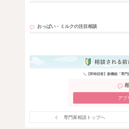
https://m.youtube.com/watch?v=q1k-RmgCQn
も
おっぱい・ミルクの
注目相談
も
＼【即時回答】新機能「専門
アプ
専門家相談トップへ