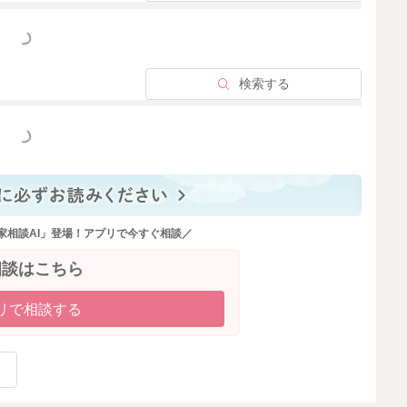
A&list=PL5X6kc70Rx7CjSLazVhQd77gzNNAkJy1z&index=5
っと見る
検索する
2023/5/11 0:58
っと見る
家相談AI」登場！アプリで今すぐ相談／
相談はこちら
リで相談する