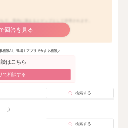
がちで、胃内に溜まるとゲップとして排泄されます。
で回答を見る
快感を予防してあげたり、後々吐き戻しを防ぐ効果がある
家相談AI」登場！アプリで今すぐ相談／
んので、お尻を丸くするような姿勢で縦に抱っこして20
かと思います。
相談はこちら
ておけば心配ないですよ。
リで相談する
われています。
ジしていきましょうね。
検索する
さいね。
っと見る
検索する