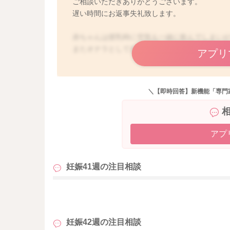
ご相談いただきありがとうございます。
遅い時間にお返事失礼致します。
赤ちゃんは授乳時に空気も一緒に飲んでしまい
またオナラとして出ていることもあります。
アプリ
授乳後にゲップを出してあげるのは、お腹の不
と言われます。
＼【即時回答】新機能「専門
ですが、必ず出ないといけないものでもありませ
分くらいご様子を見てもらうとよいのではない
どうしても出ない場合には横向きに寝かしつけ
アプ
また母乳では空気を哺乳瓶より飲みにくいと言
妊娠41週の
注目相談
哺乳瓶で授乳している期間はゲップをチャレン
具体的な方法はこちらをご覧になってみてくだ
も
どうぞよろしくお願いします。
妊娠42週の
注目相談
https://baby-calendar.jp/smilenews/detail/6449