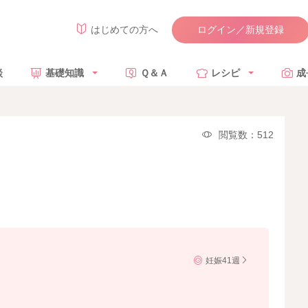
ログイン／新規登録
はじめての方へ
談
基礎知識
Ｑ＆Ａ
レシピ
成
閲覧数：512
妊娠41週