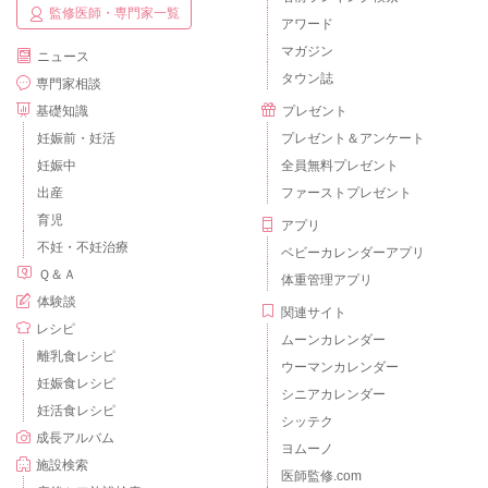
監修医師・専門家一覧
アワード
マガジン
ニュース
タウン誌
専門家相談
基礎知識
プレゼント
妊娠前・妊活
プレゼント＆アンケート
妊娠中
全員無料プレゼント
出産
ファーストプレゼント
育児
アプリ
不妊・不妊治療
ベビーカレンダーアプリ
Ｑ＆Ａ
体重管理アプリ
体験談
関連サイト
レシピ
ムーンカレンダー
離乳食レシピ
ウーマンカレンダー
妊娠食レシピ
シニアカレンダー
妊活食レシピ
シッテク
成長アルバム
ヨムーノ
施設検索
医師監修.com