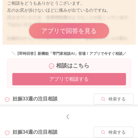
ご相談をどうもありがとうございます。
左のお尻が歩けないほどに痛みが出ているのですね。
読ませていただき、坐骨神経痛のようなことが起こっているの
ではないかなと思いました。
アプリで回答を見る
妊娠中はだんだんお腹も大きくなって、姿勢のバランスが変わ
ってきます。
そして骨盤も緩んでくるようになりますので、その分負担がか
＼【即時回答】新機能「専門家相談AI」登場！アプリで今すぐ相談／
かり坐骨神経痛が起こったりしますよ。
相談はこちら
お尻から足の緊張を取れるようにストレッチをしてみたり、マ
アプリで相談する
ッサージをされてみるのもいいと思います。
また妊婦さんをみてくれる整体でご相談をされてみるのもいい
と思いますよ。
妊娠33週の
注目相談
検索する
お体の状態を見て、お口でできるセルフケアについてのアドバ
イスをくださるのではないかなと思います。
もっと見る
よかったら参考になさってみてください。
どうぞよろしくお願いします。
妊娠34週の
注目相談
検索する