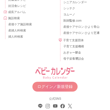
シニアカレンダー
妊活食レシピ
シッテク
成長アルバム
ヨムーノ
施設検索
医師監修.com
産後ケア施設検索
産後ケアサロン ひより青山
産婦人科検索
産後ケアサロン ひより芝浦
婦人科検索
子育て支援団体
子育て支援機構
おぎゃー献金
母子栄養懇話会
ログイン／新規登録
公式SNS