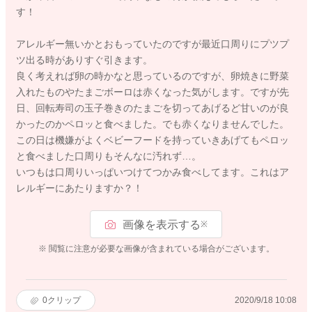
す！
アレルギー無いかとおもっていたのですが最近口周りにプツプ
ツ出る時がありすぐ引きます。
良く考えれば卵の時かなと思っているのですが、卵焼きに野菜
入れたものやたまごボーロは赤くなった気がします。ですが先
日、回転寿司の玉子巻きのたまごを切ってあげるど甘いのが良
かったのかペロッと食べました。でも赤くなりませんでした。
この日は機嫌がよくベビーフードを持っていきあげてもペロッ
と食べました口周りもそんなに汚れず…。
いつもは口周りいっぱいつけてつかみ食べしてます。これはア
レルギーにあたりますか？！
画像を表示する
※
※ 閲覧に注意が必要な画像が含まれている場合がございます。
0
クリップ
2020/9/18 10:08