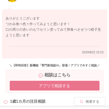
https://baby-calendar.jp/baby-food-recipe/page2?q=&ct=1&o%5
B%5D=57&fn=#search
ありがとうございます
アレルギー？について
つかみ食べ色々作ってみようと思います！
卵の時に出てくることが多いとのことですね。
口の周りの赤いのもワセリン塗ってみて卵食べさせつつ様子見
口周りの湿疹のみであれば、アレルギーであったとしても軽い
ようと思います
ものなのかなと思いますよ。その場合は、慣れることが治療の
一貫ということも多いように感じます。
今後も気になるようなら、健診のときなどに相談されてみてく
2020/9/22 15:22
ださいね。
また、卵のアレルギーの症状がでやすいのが、加熱が不十分で
ある場合も多いです。しっかり火を通して進めていただくとよ
＼【即時回答】新機能「専門家相談AI」登場！アプリで今すぐ相談／
いかと思います。
相談はこちら
口周りいっぱいに食事をされるとのことですので、よだれかぶ
れも考えられるのかなと思います。
アプリで相談する
食事の前にワセリンなどで、口周りを保護してあげて進めてい
ただくと、安心かなと思います。
よろしくお願いします。
1歳1カ月の
注目相談
検索する