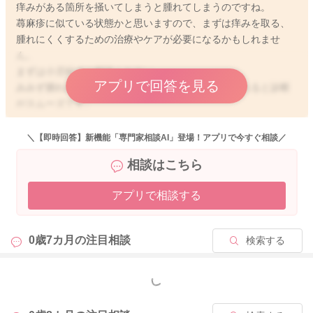
痒みがある箇所を掻いてしまうと腫れてしまうのですね。
蕁麻疹に似ている状態かと思いますので、まずは痒みを取る、
腫れにくくするための治療やケアが必要になるかもしれませ
ん。
まずは小児科でご相談ください。
アプリで回答を見る
みみず腫れの箇所の写真を何枚か用意してから行かれると診断
がスムーズです。
どうぞお大事になされてくださいね。
＼【即時回答】新機能「専門家相談AI」登場！アプリで今すぐ相談／
相談はこちら
2023/4/29 22:31
アプリで相談する
0歳7カ月の
注目相談
検索する
もっと見る