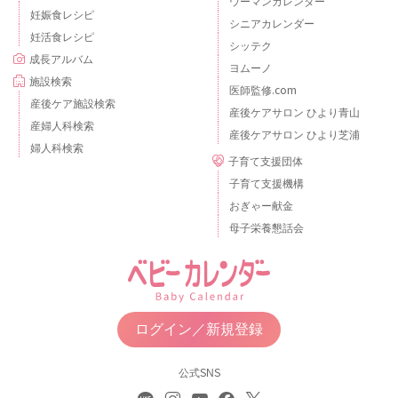
ウーマンカレンダー
妊娠食レシピ
シニアカレンダー
妊活食レシピ
シッテク
成長アルバム
ヨムーノ
施設検索
医師監修.com
産後ケア施設検索
産後ケアサロン ひより青山
産婦人科検索
産後ケアサロン ひより芝浦
婦人科検索
子育て支援団体
子育て支援機構
おぎゃー献金
母子栄養懇話会
ログイン／新規登録
公式SNS