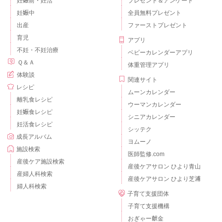
妊娠前・妊活
プレゼント＆アンケート
妊娠中
全員無料プレゼント
出産
ファーストプレゼント
育児
アプリ
不妊・不妊治療
ベビーカレンダーアプリ
Ｑ＆Ａ
体重管理アプリ
体験談
関連サイト
レシピ
ムーンカレンダー
離乳食レシピ
ウーマンカレンダー
妊娠食レシピ
シニアカレンダー
妊活食レシピ
シッテク
成長アルバム
ヨムーノ
施設検索
医師監修.com
産後ケア施設検索
産後ケアサロン ひより青山
産婦人科検索
産後ケアサロン ひより芝浦
婦人科検索
子育て支援団体
子育て支援機構
おぎゃー献金