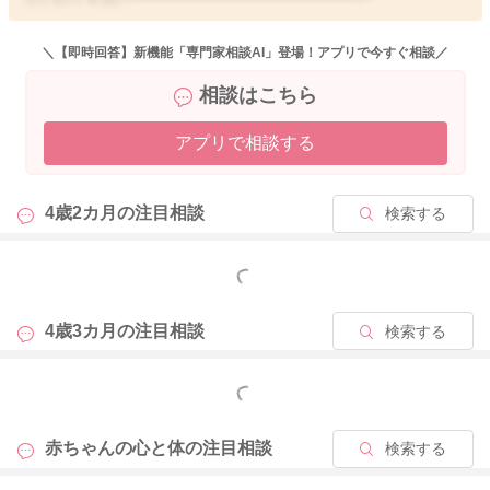
ただ元気がいつもよりなく感じるのですね。
実際の様子がわからないこともありますので、どうしていただ
＼【即時回答】新機能「専門家相談AI」登場！アプリで今すぐ相談／
くのが良いのかはっきりとしたことは難しいです。。
相談はこちら
せっかくご相談くださったのに、申し訳ありません。
アプリで相談する
ご心配な時には受診をしていただくといいと思いますよ。
はるさんが安心できるようにしていただけたらと思います。
どうぞよろしくお願いします。
4歳2カ月の
注目相談
検索する
もっと見る
2023/4/15 18:45
4歳3カ月の
注目相談
検索する
もっと見る
赤ちゃんの心と体の
注目相談
検索する