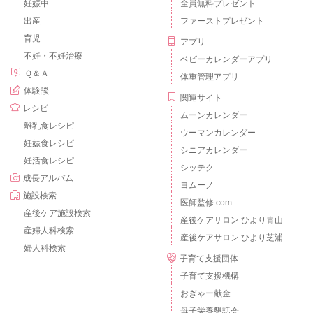
妊娠中
全員無料プレゼント
出産
ファーストプレゼント
育児
アプリ
不妊・不妊治療
ベビーカレンダーアプリ
Ｑ＆Ａ
体重管理アプリ
体験談
関連サイト
レシピ
ムーンカレンダー
離乳食レシピ
ウーマンカレンダー
妊娠食レシピ
シニアカレンダー
妊活食レシピ
シッテク
成長アルバム
ヨムーノ
施設検索
医師監修.com
産後ケア施設検索
産後ケアサロン ひより青山
産婦人科検索
産後ケアサロン ひより芝浦
婦人科検索
子育て支援団体
子育て支援機構
おぎゃー献金
母子栄養懇話会