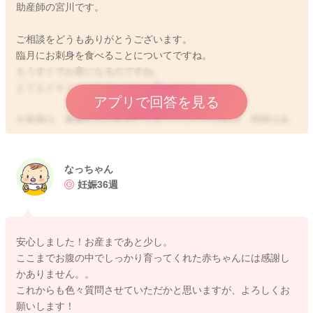
助産師の宮川です。
ご相談をどうもありがとうございます。
臨月にお刺身を食べることについてですね。
もうすぐでお産になるのですね。
とてもドキドキされているかと思います。
アプリで回答を見る
お刺身は、新鮮なものを召し上がっていただければ、問題はあ
りませんよ。
またお肉もしっかりと火を通していただければ、なっちゃんさ
んの体調を崩すようなことにもならないかと思いますので、良
なっちゃん
いと思います。
妊娠36週
赤ちゃんに何か影響を与えるようなことにはなりませんよ。
ご家族とのお食事会をどうぞお楽しみくださいね。
安心しました！お産まであと少し。
よかったら参考になさってみてください。
ここまでお腹の中でしっかり育ってくれた赤ちゃんには感謝し
どうぞよろしくお願いします。
かありません。。
これからも色々質問させていただかと思いますが、よろしくお
願いします！