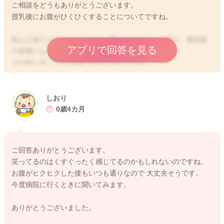
ご相談をどうもありがとうございます。
授乳後にお腹がひくひくすることについてですね。
飲んだ後だということなので、書いてくださった通り、横隔膜
アプリで回答を見る
の痙攣になるのではないかなと思いました。
その時に笑っている様にも見えるのですね。
お子さんにするとくすぐったく感じるのか、ヒクヒクする感覚
がおかしく感じることもあるのかもしれませんね。
しおり
飲みもよく、吐いたり、機嫌が悪くなることもない様でした
0歳4カ月
ら、
何かの病気であるということはないかと思いますよ。
ご回答ありがとうございます。
ご心配な時には受診をしていただいてもいいと思います。しお
笑ってるのはくすぐったく感じてるのかもしれないのですね。
りさんが安心できるようにしてみてくださいね。
お腹がヒクヒクした後もいつも通りなので 大丈夫そうです。
どうぞよろしくお願いします。
今度病院に行くときに聞いてみます。
ありがとうございました。
2023/4/12 13:49