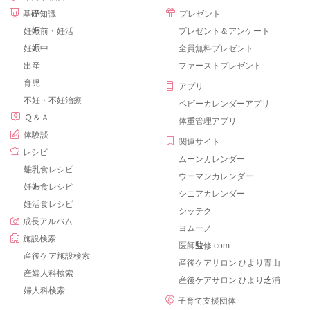
基礎知識
プレゼント
妊娠前・妊活
プレゼント＆アンケート
妊娠中
全員無料プレゼント
出産
ファーストプレゼント
育児
アプリ
不妊・不妊治療
ベビーカレンダーアプリ
Ｑ＆Ａ
体重管理アプリ
体験談
関連サイト
レシピ
ムーンカレンダー
離乳食レシピ
ウーマンカレンダー
妊娠食レシピ
シニアカレンダー
妊活食レシピ
シッテク
成長アルバム
ヨムーノ
施設検索
医師監修.com
産後ケア施設検索
産後ケアサロン ひより青山
産婦人科検索
産後ケアサロン ひより芝浦
婦人科検索
子育て支援団体