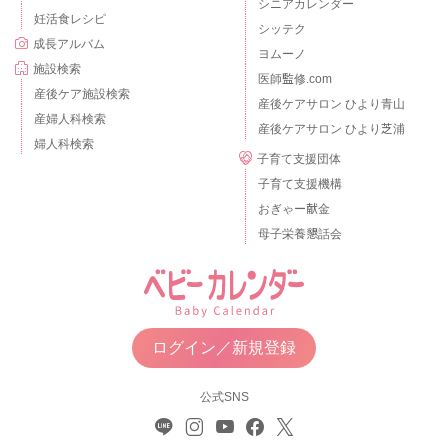
シニアカレンダー
妊活食レシピ
シッテク
成長アルバム
ヨムーノ
施設検索
医師監修.com
産後ケア施設検索
産後ケアサロン ひより青山
産婦人科検索
産後ケアサロン ひより芝浦
婦人科検索
子育て支援団体
子育て支援機構
おぎゃー献金
母子栄養懇話会
ログイン／新規登録
公式SNS