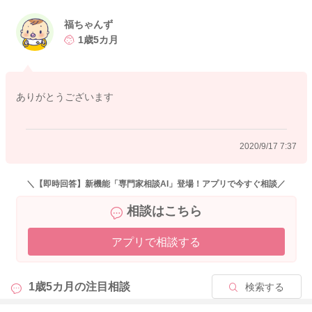
さんの成長の明かしになりますので、長い目で見守ってあげら
れるとよいと思いますよ。
福ちゃんず
1歳5カ月
この時期の食事については、「いつ」「どこで」「なにを」食
べるかは福ちゃんずさんが決めること、
「食べる」「食べない」「食べ方」を決めるのはお子さんと役
ありがとうございます
割分担ができると負担に感じなくて済むかと思いますよ。
メニューも、お子さんが食べるものだけ、同じものになってし
まうと、お子さんも飽きて食べなくなったりということも多い
2020/9/17 7:37
ので、トライ&エラーでいろいろ試す機会を作りながら、食べな
い場合も無理強いせず、「今は食べたい気分じゃなかったのか
な？ごちそうさましよう！」とお子さんの主張を認めてあげて
＼【即時回答】新機能「専門家相談AI」登場！アプリで今すぐ相談／
ください。
相談はこちら
食べないからと後からお子さんの好きなものをだしたりはしな
くて大丈夫です。その場はごちそうさまをしてもらって、食事
アプリで相談する
の時間にしっかり食べないとお腹が空いてしまうという体験を
してみるのもよいと思います。
足りない栄養は間食の時間を使っていただいて、補給できるよ
1歳5カ月の
注目相談
検索する
うにすると安心ですね。
よろしくお願いします。