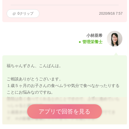
0
クリップ
2020/9/16 7:57
小林亜希
管理栄養士
福ちゃんずさん、こんばんは。
ご相談ありがとうございます。
１歳５ヶ月のお子さんの食べムラや気分で食べなかったりする
ことにお悩みなのですね。
普段は良く食べてくれるとのことですので、上手に進めていら
っしゃると感じます。
アプリで回答を見る
１歳過ぎのお子さんは自我の発達により、自己主張がでてき
て、その影響が食事にでてしまうことも多いです。
食べたい、食べたくないを伝えられるようになったこともお子