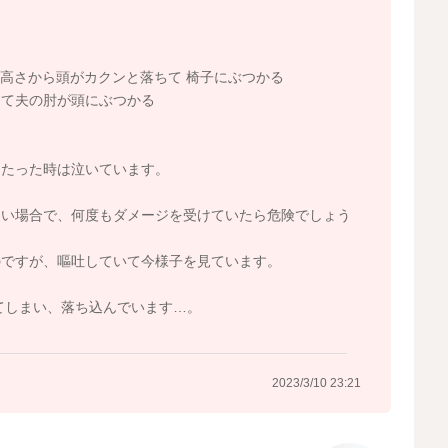
の高さから頭がカクンと落ちて 椅子にぶつかる
って夫の肘が頭にぶつかる
当たった時は泣いています。
ない場合で、何度もダメージを受けていたら危険でしょう
のですが、嘔吐していて今様子を見ています。
てしまい、落ち込んでいます…。
2023/3/10 23:21