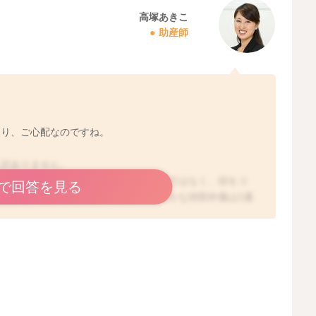
高塚あきこ
助産師
あり、ご心配なのですね。
し訳ありません。
言できませんが、意図的にぶつけたわけではなく、頭をコ
で回答を見る
とはないと思いますよ。確かに、明らかな頭部外傷は1週
ますし、頭を強くぶつけた際にも嘔吐症状が出ることもあ
いる段階で、お子さんの哺乳や機嫌などが普段通りでお変
らなくても大丈夫だと思いますよ。もし、起こしても起き
などがあれば、小児科でご相談なさってくださいね。