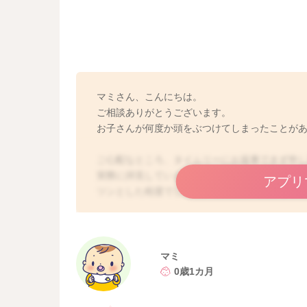
マミさん、こんにちは。
ご相談ありがとうございます。
お子さんが何度か頭をぶつけてしまったことが
ご心配なところ、タイムリーにお返事できず申
実際に拝見していませんので、ハッキリとは明
アプリ
ツンとした程度でしたら、それほど問題となるこ
間程度はご様子を見ていただく方が安心と思い
ります。ですが、数日ご様子を見ていただいて
わりないのでしたら、あまり影響はお考えにな
ない、頻回に嘔吐する、機嫌が悪いことが続く
マミ
0歳1カ月