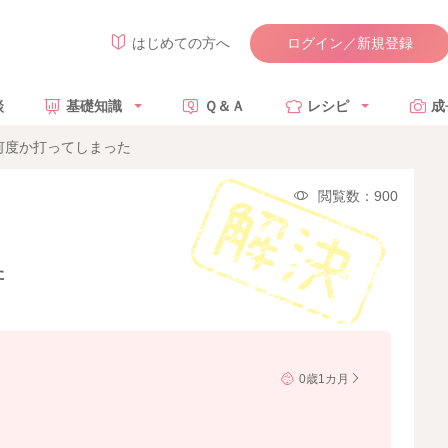
ログイン／新規登録
はじめての方へ
談
基礎知識
Ｑ＆Ａ
レシピ
成
何度か打ってしまった
閲覧数：900
た
0歳1カ月