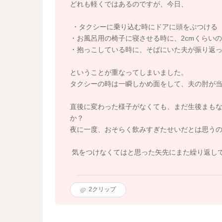
どれも軽くではあるのですが、今日、
・タクシーに乗り込む時にドアに頭をぶつける
・お風呂用の椅子に寝させる時に、2cmくらい
・抱っこしている時に、そばにいた夫が振り返
ということが重なってしまいました。
タクシーの時は一瞬しかめ面をして、夫の肘が
直後に変わった様子がなくても、まだ生後まも
か？
夜に一度、おそらく飲みすぎたせいだとは思う
気をつけなくてはと思った矢先にまた繰り返し
2
クリップ