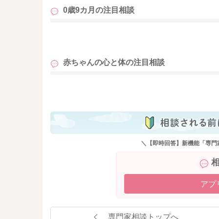
0歳9カ月の
注目相談
も
赤ちゃんの心と体の
注目相談
も
＼【即時回答】新機能「専門
アプ
専門家相談トップへ