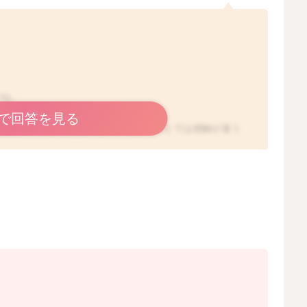
すね。
うね。
で回答を見る
、おむつの上から触るのと、直で触るのとでは感触が違う
感じも違うと思います。それだけにより気になるのかもし
見るとあまり触らせたくない気持ちにもなりますね。
ようですが、なかなか変わらないということで、気になる
うでしたら、そのままにされていていいと思いますよ。
、今は大切なところに触ることが、息子さんの中で流行っ