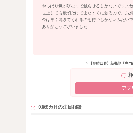
赤ちゃんは自分の体で遊んでからおもちゃへの
やっぱり気が済むまで触らせるしかないですよ
もう少し見守っていただくことで、この今の時
阻止しても最初だけでまたすぐに触るので、お
今は早く飽きてくれるのを待つしかないみたい
よかったら参考になさってみてください。
ありがとうございました
どうぞよろしくお願いします。
＼【即時回答】新機能「専門
アプ
0歳8カ月の
注目相談
も