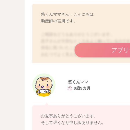
悠くんママさん、こんにちは
助産師の宮川です。
ご相談をどうもありがとうございます。
息子さんが大切なところをよく触っているので
存在に気づいたこともあり、気になるのでしょ
アプリ
おむつでよく見えないことも多いと思いますし
と思いますし、大切なところも触れられている
れませんね。
大切なところですし、真っ赤になっているのを
悠くんママ
おもちゃを渡してあげたりと工夫もされている
0歳9カ月
と思います。
何か腫れていたり、異常があるわけではないよ
触るだけ触ったら、飽きてくると思います。
お返事ありがとうございます。
言い方はあまり良くないかもしれないのですが
そして遅くなり申し訳ありません。
ているのかなと思います。