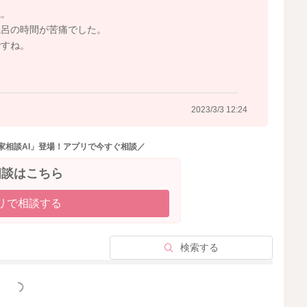
興味が移行していくとも言われることがあります。
ね。
期も終わっていくのではないかなと思いました。
風呂の時間が苦痛でした。
ですね。
2023/3/3 12:24
2023/2/25 15:29
家相談AI」登場！アプリで今すぐ相談／
相談はこちら
リで相談する
検索する
っと見る