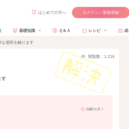
ログイン／新規登録
はじめての方へ
談
基礎知識
Ｑ＆Ａ
レシピ
成
事な場所を触ります
閲覧数：1,216
ます
0歳8カ月