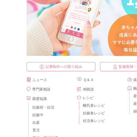
記事制作への取り組み
監修医師
ニュース
Ｑ＆Ａ
成
施
専門家相談
体験談
産
レシピ
基礎知識
産
離乳食レシピ
妊娠前・妊活
婦
妊娠食レシピ
妊娠中
妊活食レシピ
出産
育児