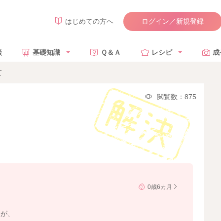
ログイン／新規登録
はじめての方へ
談
基礎知識
Ｑ＆Ａ
レシピ
成
て
閲覧数：875
0歳6カ月
すが、