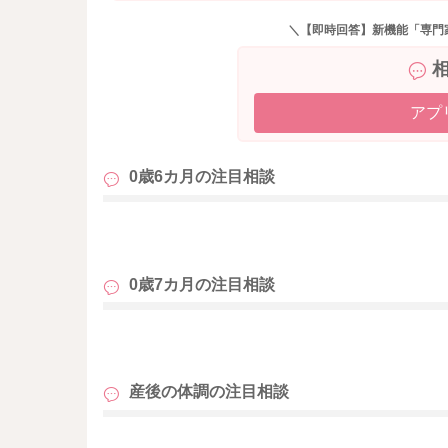
＼【即時回答】新機能「専門
アプ
0歳6カ月の
注目相談
も
0歳7カ月の
注目相談
も
産後の体調の
注目相談