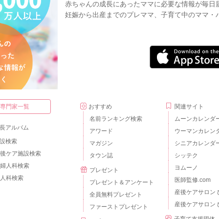
赤ちゃんの成長にあったママに必要な情報が毎日
妊娠から出産までのプレママ、子育て中のママ・
・専門家一覧
おすすめ
関連サイト
名前ランキング検索
ムーンカレンダ
長アルバム
アワード
ウーマンカレン
設検索
マガジン
シニアカレンダ
後ケア施設検索
タウン誌
シッテク
婦人科検索
ヨムーノ
プレゼント
人科検索
医師監修.com
プレゼント＆アンケート
産後ケアサロン 
全員無料プレゼント
産後ケアサロン 
ファーストプレゼント