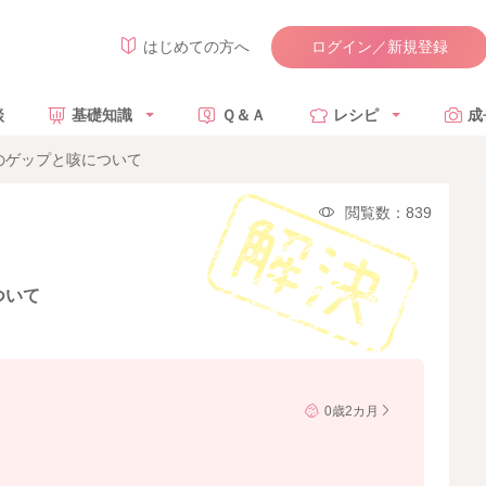
ログイン／新規登録
はじめての方へ
談
基礎知識
Ｑ＆Ａ
レシピ
成
のゲップと咳について
閲覧数：839
ついて
0歳2カ月