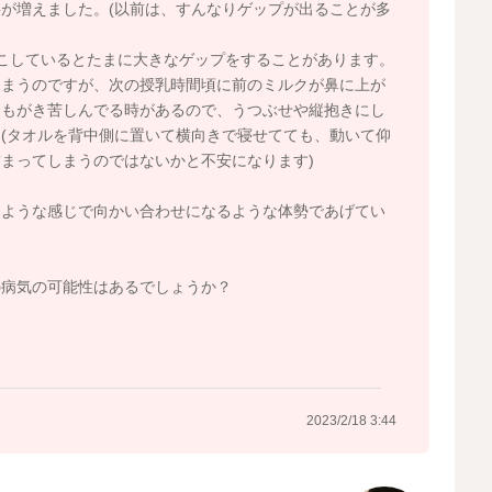
が増えました。(以前は、すんなりゲップが出ることが多
こしているとたまに大きなゲップをすることがあります。
しまうのですが、次の授乳時間頃に前のミルクが鼻に上が
てもがき苦しんでる時があるので、うつぶせや縦抱きにし
(タオルを背中側に置いて横向きで寝せてても、動いて仰
まってしまうのではないかと不安になります)
くような感じで向かい合わせになるような体勢であげてい
？
の病気の可能性はあるでしょうか？
2023/2/18 3:44