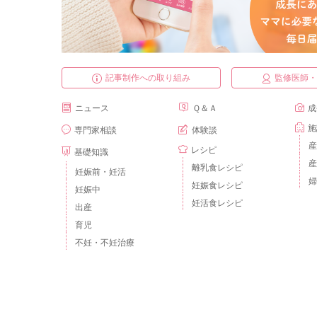
記事制作への取り組み
監修医師
ニュース
Ｑ＆Ａ
成
施
専門家相談
体験談
産
レシピ
基礎知識
産
離乳食レシピ
妊娠前・妊活
婦
妊娠食レシピ
妊娠中
妊活食レシピ
出産
育児
不妊・不妊治療