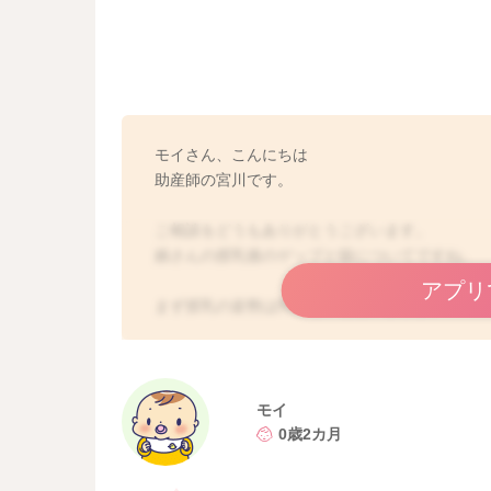
モイさん、こんにちは
助産師の宮川です。
ご相談をどうもありがとうございます。
娘さんの授乳後のゲップと咳についてですね。
アプリ
まず授乳の姿勢は問題ないと思いますよ。
飲んだ後にゲップが出ないということなので、
飲んでいたものも一緒に上がってきてしまうた
お腹に溜まっているガスが多くなっていること
モイ
せん。
0歳2カ月
お腹の張りを見て、綿棒浣腸をしてあげて、ガ
そうしてみていただくことでも吐き戻しの頻度