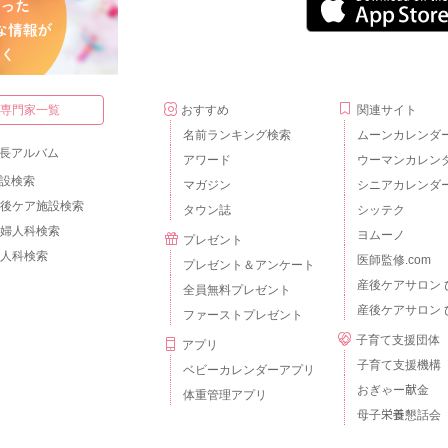
・専門家一覧
おすすめ
関連サイト
名前ランキング検索
ムーンカレンダ
長アルバム
アワード
ウーマンカレン
設検索
マガジン
シニアカレンダ
後ケア施設検索
タウン誌
シッテク
婦人科検索
ヨムーノ
プレゼント
人科検索
医師監修.com
プレゼント＆アンケート
産後ケアサロン 
全員無料プレゼント
産後ケアサロン 
ファーストプレゼント
子育て支援団体
アプリ
子育て支援機構
ベビーカレンダーアプリ
おぎゃー献金
体重管理アプリ
母子栄養懇話会