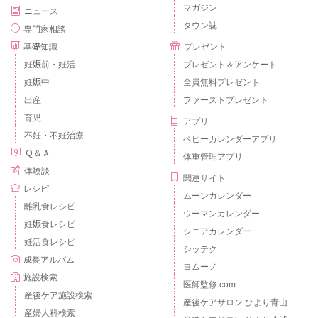
マガジン
ニュース
タウン誌
専門家相談
基礎知識
プレゼント
妊娠前・妊活
プレゼント＆アンケート
妊娠中
全員無料プレゼント
出産
ファーストプレゼント
育児
アプリ
不妊・不妊治療
ベビーカレンダーアプリ
Ｑ＆Ａ
体重管理アプリ
体験談
関連サイト
レシピ
ムーンカレンダー
離乳食レシピ
ウーマンカレンダー
妊娠食レシピ
シニアカレンダー
妊活食レシピ
シッテク
成長アルバム
ヨムーノ
施設検索
医師監修.com
産後ケア施設検索
産後ケアサロン ひより青山
産婦人科検索