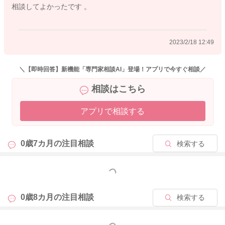
相談してよかったです 。
泣いたら、自分の欲しいものが食べられるという間違った理解
に繋がらないように、「なにをたべるか」「いつたべるか」
「どこでたべるか」を決めるのは大人の役割として、進めてい
2023/2/18 12:49
ただけるとよいと思いますよ。
参考までに１～２歳８枚切りを１枚くらいが目安です。
よろしくお願いします。
＼【即時回答】新機能「専門家相談AI」登場！アプリで今すぐ相談／
相談はこちら
アプリで相談する
2023/2/18 11:17
0歳7カ月の
注目相談
検索する
もっと見る
0歳8カ月の
注目相談
検索する