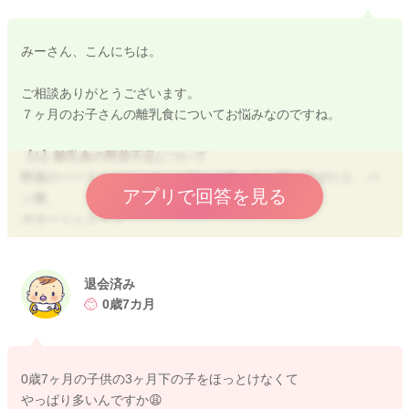
みーさん、こんにちは。
ご相談ありがとうございます。
７ヶ月のお子さんの離乳食についてお悩みなのですね。
【1】離乳食の野菜不足について
野菜のペーストをおこさんが好んで食べるお粥に混ぜたり、パ
アプリで回答を見る
ン粥、
ポタージュスープ
ミルク煮
という形で、普段飲みなれたミルクの味に近づけてあげると進
みやすいですよ。
退会済み
0歳7カ月
【2】食パンを食べ過ぎではないのか？
４枚切りを１枚召し上がるのは上のお子さんでしょうか？
７ヶ月のおこさんが食べるのは、多いかと思います。
0歳7ヶ月の子供の3ヶ月下の子をほっとけなくて
上のお子さん（年齢がわからないのですが）がとのことであれ
やっぱり多いんですか😩
ば、