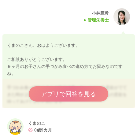
小林亜希
管理栄養士
くまのこさん、おはようございます。
ご相談ありがとうございます。
９ヶ月のお子さんの手づかみ食べの進め方でお悩みなのです
ね。
手づかみ食べはおこさんが自分で食べたい！という意欲がでて
アプリで回答を見る
きた時が上達するポイントだと思いますよ。お子さんの意欲を
待ってあげてよいと思います。
まだ、食事は食べさせて欲しいお子さんの気持ちもあるのか
な？と感じました。
くまのこ
比較的、手につきにくいもの（食パン、赤ちゃんせんべいな
0歳9カ月
ど）、おこさんが好きなもの（バナナ、いちごなど）