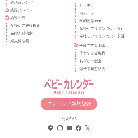
妊活食レシピ
シッテク
成長アルバム
ヨムーノ
施設検索
医師監修.com
産後ケア施設検索
産後ケアサロン ひより青山
産婦人科検索
産後ケアサロン ひより芝浦
婦人科検索
子育て支援団体
子育て支援機構
おぎゃー献金
母子栄養懇話会
ログイン／新規登録
公式SNS