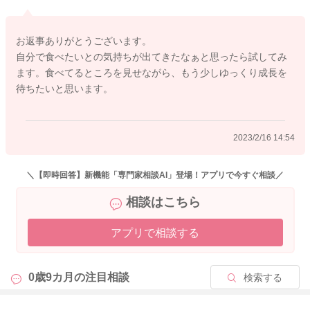
が進みやすいです。
お返事ありがとうございます。
また、食べ方の初心者になりますので、手づかみできるものを
自分で食べたいとの気持ちが出てきたなぁと思ったら試してみ
ママさんが持って食べるところを見せてあげたり、お子さんの
ます。食べてるところを見せながら、もう少しゆっくり成長を
口に手づかみで運んであげることで、食べるものと認識できた
待ちたいと思います。
り、食べ方を学ぶことができますよ。
よろしくお願いします。
2023/2/16 14:54
2023/2/16 9:14
＼【即時回答】新機能「専門家相談AI」登場！アプリで今すぐ相談／
相談はこちら
アプリで相談する
0歳9カ月の
注目相談
検索する