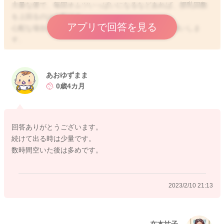
大量な便で、毎回オムツいっぱいになるなどあれば、授乳回数
を上回るのは心配です。
アプリで回答を見る
心配な場合には、小児開始にご相談を、よろしくお願いしま
す。
あおゆずまま
2023/2/10 21:09
0歳4カ月
回答ありがとうございます。
続けて出る時は少量です。
数時間空いた後は多めです。
2023/2/10 21:13
在本祐子