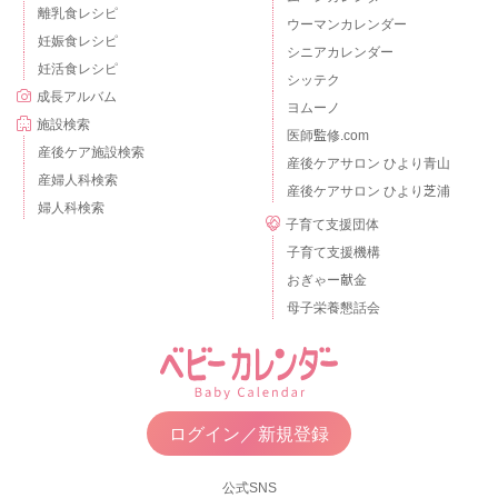
離乳食レシピ
ウーマンカレンダー
妊娠食レシピ
シニアカレンダー
妊活食レシピ
シッテク
成長アルバム
ヨムーノ
施設検索
医師監修.com
産後ケア施設検索
産後ケアサロン ひより青山
産婦人科検索
産後ケアサロン ひより芝浦
婦人科検索
子育て支援団体
子育て支援機構
おぎゃー献金
母子栄養懇話会
ログイン／新規登録
公式SNS