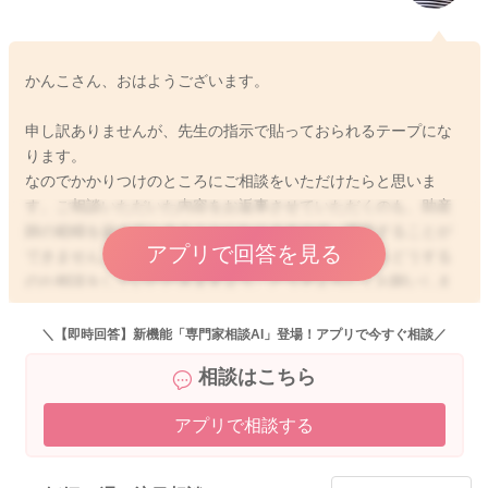
かんこさん、おはようございます。
申し訳ありませんが、先生の指示で貼っておられるテープにな
ります。
なのでかかりつけのところにご相談をいただけたらと思いま
す。ご相談いただいた内容をお返事させていただくのも、助産
師の範疇を超えてしまうことになりますので、明言することが
アプリで回答を見る
できません。お傷の状況も見てもらってからテープをどうする
のか相談をしていただきますよう、どうぞよろしくお願いしま
す。
せっかくご相談くださったのに、申し訳ありません。
＼【即時回答】新機能「専門家相談AI」登場！アプリで今すぐ相談／
相談はこちら
アプリで相談する
2020/9/15 8:14