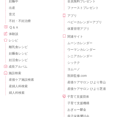
妊娠中
全員無料プレゼント
出産
ファーストプレゼント
育児
アプリ
不妊・不妊治療
ベビーカレンダーアプリ
Ｑ＆Ａ
体重管理アプリ
体験談
関連サイト
レシピ
ムーンカレンダー
離乳食レシピ
ウーマンカレンダー
妊娠食レシピ
シニアカレンダー
妊活食レシピ
シッテク
成長アルバム
ヨムーノ
施設検索
医師監修.com
産後ケア施設検索
産後ケアサロン ひより青山
産婦人科検索
産後ケアサロン ひより芝浦
婦人科検索
子育て支援団体
子育て支援機構
おぎゃー献金
母子栄養懇話会