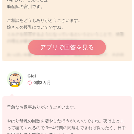
助産師の宮川です。
ご相談をどうもありがとうございます。
娘さんの授乳についてですね。
ミルクを拒否するようになっているというということで、体重
の増えが緩やかになっているのですね。
アプリで回答を見る
おっぱいを吸ってくれる時間も少し短めなようなので、その分
もう少し回数を増やしてみてはどうかな？と思いました。
また夕方にミルクのみをあげてみるようにされてみるのもいい
と思いますよ。そのようにされてみての体重の増えがどうなっ
Gigi
ていくのか、みてみるのもいいと思います。
0歳3カ月
おっぱいを10回ぐらいは勧めていただき飲んでもらって、プラ
スでミルクをあげるようにされてみてはいかがでしょうか？
早急なお返事ありがとうございます。
また寝ぼけているようなタイミングであれば、しっかりと量を
飲んでくれることはないかなと思いました。
やはり母乳の回数を増やしたほうがいいのですね。夜はまとま
飲んでくれるようでしたら、そのタイミングを生かして亜げる
って寝てくれるので 3〜4時間の間隔をできれば保ちたく、日中
ようにされるのも、哺乳量が稼げて良いのではないかと思いま