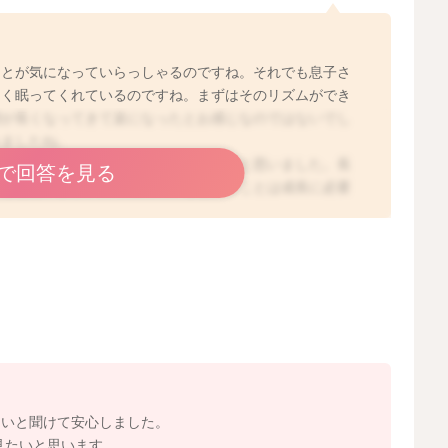
ことが気になっていらっしゃるのですね。それでも息子さ
よく眠ってくれているのですね。まずはそのリズムができ
間が長くなってきて楽になったとお感じなのではないでし
れましたね。
いるのは息子さんにとってはよい環境だと思いました。長
で回答を見る
いると思います。深く眠れているということは成長に必要
暗のほうがよいという情報もあり、悩まれているのだと思
、夜の照明に気を配ってくださっていることも伝わってき
いと思いますよ。ママの優しい心遣いを感じて育つと、そ
育ってくれるかもしれませんね。
2023/1/30 17:42
ないと聞けて安心しました。
見たいと思います。