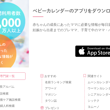
赤ちゃんの成長にあったママに必要な情報が毎日
妊娠から出産までのプレママ、子育て中のママ・
・専門家一覧
おすすめ
関連サイト
名前ランキング検索
ムーンカレンダ
長アルバム
アワード
ウーマンカレン
設検索
マガジン
シニアカレンダ
後ケア施設検索
タウン誌
シッテク
婦人科検索
ヨムーノ
プレゼント