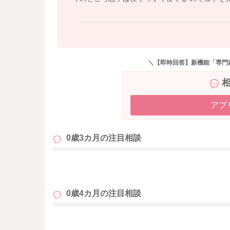
＼【即時回答】新機能「専門
アプ
0歳3カ月の
注目相談
も
0歳4カ月の
注目相談
も