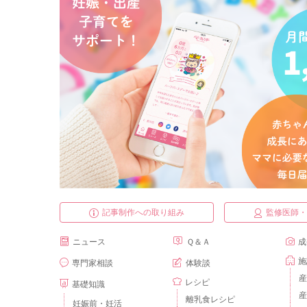
記事制作への取り組み
監修医師
ニュース
Ｑ＆Ａ
成
施
専門家相談
体験談
産
レシピ
基礎知識
産
離乳食レシピ
妊娠前・妊活