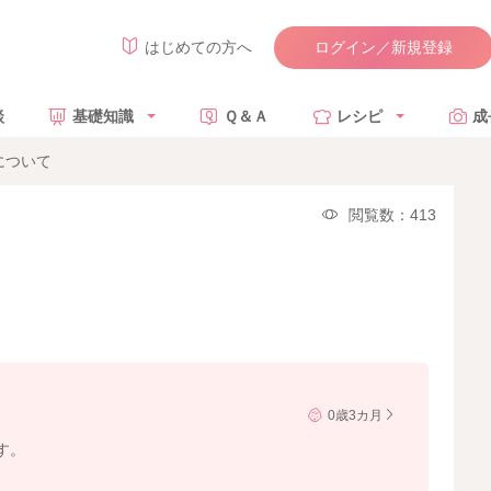
ログイン／新規登録
はじめての方へ
談
基礎知識
Ｑ＆Ａ
レシピ
成
について
閲覧数：413
0歳3カ月
す。