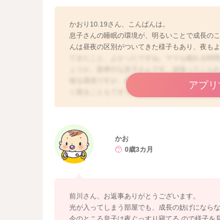
かおり10.19さん、こんばんは。
息子さんの睡眠の環境が、明るいことで成長の
んは昼夜の区別がついてきた様子もあり、夜も
てきたこと、よかったですね。ママも眠れる時
ょうか。親孝行な息子さんです。頑張ってこら
寝る環境ですが、昼と夜とでは明るさが違って
アプリ
く寝ることもできているので深い眠りもできて
なホルモンも分泌できていると思います。真っ
います。赤ちゃんのいる環境はさまざまですし
ました。私はこのままの環境でも赤ちゃんはよ
っと気を配ることができるやさしいお子さまに
かお
ご相談くださりありがとうございました。
0歳3カ月
前川さん、お返事ありがとうございます。
光が入ってしまう部屋でも、成長の妨げになら
今のところ息子は夜ぐっすり寝てる ので様子を