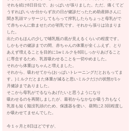
それを続け8日目位で、おっぱいが張りました。ただ、痛くてど
うすればいいか分からず次の日が健診だったため助産師さんに
聞き乳頭マッサージしてもらって搾乳したらちょっと母乳がで
て赤ちゃんに飲ませたのが初乳です。それから張りは治まりま
した。
出たのもほんの少しで哺乳瓶の底が見えるくらいの程度です。
しかもその健診までの間、赤ちゃんの体重が全くふえず、とり
あえず増えることを目的に1wミルクを8回しっかりあげること
に専念するため、乳首吸わせることを一切やめました。
それから体重はちゃんと増えました。
それから、吸わせてから(おっぱいトレーニングだとおもってま
す。)ミルクだとまた体重が減ると思いミルクだけの状態が1ヶ
月健診までありました。
そこから母乳がでるならあげたいと思うようになり
吸わせるのを再開しましたが、最初からなかなか吸う力もなく
乳首も短く陥没乳頭のため、保護器を使い、昼間に2.3回程度し
か吸わせてませんでした。
今１ヶ月と8日ほどですが、