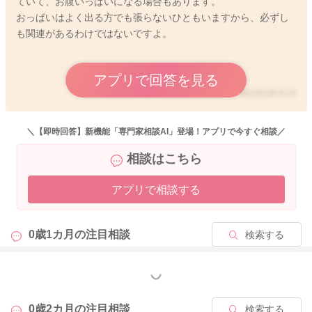
ていて、お腹いっぱいになる場合もあります。
おっぱいはよく出る方でも張らないひともいますから、必ずし
ですが、哺乳方法にとらわれず、赤ちゃんが健やかに成長して
も関連があるわけではないですよ。
いることが大事ですので、ご無理のない範囲でやってみてくだ
さいね！
アプリで回答を見る
2023/1/30 8:23
2023/1/29 9:43
＼【即時回答】新機能「専門家相談AI」登場！アプリで今すぐ相談／
相談はこちら
アプリで相談する
0歳1カ月の
注目相談
検索する
もっと見る
0歳2カ月の
注目相談
検索する