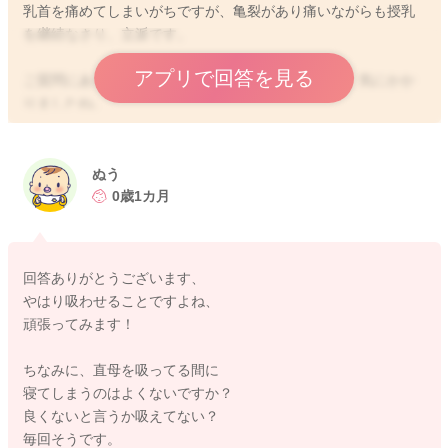
乳首を痛めてしまいがちですが、亀裂があり痛いながらも授乳
を継続なさり、立派です。
アプリで回答を見る
ご質問にありますが、今後母乳はもう出ないのかが、気にかか
りましたね。
確かに、全く吸わせず、ミルクであった期間がほぼ1ヶ月となり
ますと、母乳分泌は著しく減少します。
ここから、かなりの頻回直母をしても、分泌が豊かになる可能
ぬう
性は高くありません。
0歳1カ月
もちろん、個人差がありますから、吸わせることで、体への反
応が高い方は出るようになります。
これはやってみないと、またある程度数ヶ月は継続してみない
回答ありがとうございます、
と、分からないです。
やはり吸わせることですよね、
そこから考えますと、チャレンジしたい場合には、夜中にも複
頑張ってみます！
数回吸わせることがポイントになってきます。
昼間の2、3回だけでは、分泌を向上するのは、厳しいかと思い
ちなみに、直母を吸ってる間に
ます。
寝てしまうのはよくないですか？
ですが、スキンシップとしての意味は十分ありますし、たとえ
良くないと言うか吸えてない？
数滴でも母乳をあげることは、母乳育児ですよ！
毎回そうです。