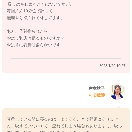
吸うのを止まることはないですが、
また、夜間に赤ちゃんが寝てしまっていて、起こす方法です
毎回片方10分位で計って
が、ミルクであれは寝ながら飲みでOKです。
無理やり指入れて外してます。
直母であれば、オムツ替えなどをして、少しヒヤッとすると目
が覚めることも。
あと、母乳作られたら
やはり乳房は張るものですか？
また、もし母乳育児をできるだけ頑張りたいとお考えでした
今は常に乳房は柔らかいです
は、専門的な指導をご利用なるのが1番です！
近隣の助産院などでは、ママさんの今の状態をチェックした上
で、効果的な方法を模索しますよ！
2023/1/29 10:27
一般的なことになりますが、母乳分泌を増やす方法としては、
・1日8回以上の直母
・飲めない時は少量でも搾乳してみる
在本祐子
助産師
・十分な栄養、根菜類をしっかり食べるのがお勧め
・適度な休息、時には赤ちゃんを預けて昼寝を、家事は最小限
無理はしない
・水分摂取を増やす、温かい飲み物がお勧め
直母している間に寝るのは、よくあることで問題はありませ
・身体を温める、特に首元や手足首を冷やさないのが大事
ん。吸えていないくて、疲れてしまう場合もありますし、吸っ
などが有効とされています。