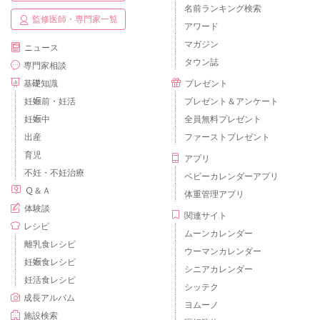
名前ランキング検索
監修医師・専門家一覧
アワード
マガジン
ニュース
タウン誌
専門家相談
基礎知識
プレゼント
妊娠前・妊活
プレゼント＆アンケート
妊娠中
全員無料プレゼント
出産
ファーストプレゼント
育児
アプリ
不妊・不妊治療
ベビーカレンダーアプリ
Ｑ＆Ａ
体重管理アプリ
体験談
関連サイト
レシピ
ムーンカレンダー
離乳食レシピ
ウーマンカレンダー
妊娠食レシピ
シニアカレンダー
妊活食レシピ
シッテク
成長アルバム
ヨムーノ
施設検索