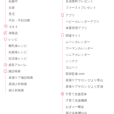
妊娠中
全員無料プレゼント
出産
ファーストプレゼント
育児
アプリ
不妊・不妊治療
ベビーカレンダーアプリ
Ｑ＆Ａ
体重管理アプリ
体験談
関連サイト
レシピ
ムーンカレンダー
離乳食レシピ
ウーマンカレンダー
妊娠食レシピ
シニアカレンダー
妊活食レシピ
シッテク
成長アルバム
ヨムーノ
施設検索
医師監修.com
産後ケア施設検索
産後ケアサロン ひより青山
産婦人科検索
産後ケアサロン ひより芝浦
婦人科検索
子育て支援団体
子育て支援機構
おぎゃー献金
母子栄養懇話会