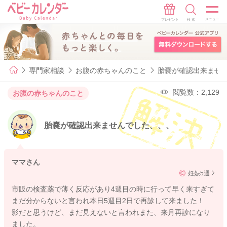
専門家相談
お腹の赤ちゃんのこと
胎嚢が確認出来ませ
閲覧数：2,129
お腹の赤ちゃんのこと
胎嚢が確認出来ませんでした、、、
ママさん
妊娠5週
市販の検査薬で薄く反応があり4週目の時に行って早く来すぎて
まだ分からないと言われ本日5週目2日で再診して来ました！
影だと思うけど、まだ見えないと言われまた、来月再診になり
ました。