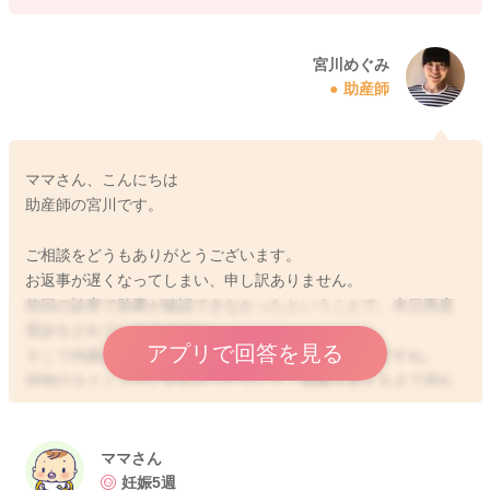
宮川めぐみ
助産師
ママさん、こんにちは
助産師の宮川です。
ご相談をどうもありがとうございます。
お返事が遅くなってしまい、申し訳ありません。
前回の診察で胎嚢が確認できなかったということで、本日再度
受診をされていたのですね。
アプリで回答を見る
そこで内膜は肥厚してきているというお話だったのですね。
排卵のタイミングにずれがったりして、胎嚢が見えるまで遅れ
ていることがあるかもしれませんね。
まだ今後どうなるのかはわからないのですが、引き続き足元や
ママさん
お腹周りを冷やさないようにしていただきつつ、様子を見てみ
妊娠5週