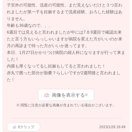
子宮外の可能性、流産の可能性、まだ見えないだけと３つ言わ
れましたが第一子を妊娠するまで流産経験、おろした経験はあ
りません。
年齢も36歳なので、、、
6週目では見えると言われましたが中には7.8.9週目で確認出来
たと言う方もいらっしゃいますが病院を変えた方がいいのか来
月の再診まで待った方がいいか迷ってます。
本日、1月27日かかりつけ病院の婦人科になりますが行って来ま
した！
内膜も厚くなってるし妊娠もしてると言われました！
赤丸で囲った部分が胎嚢？らしいですが2週間後と言われまし
た！
画像を表示する
※
※ 閲覧に注意が必要な画像が含まれている場合がございます。
0
クリップ
2023/1/26 16:49