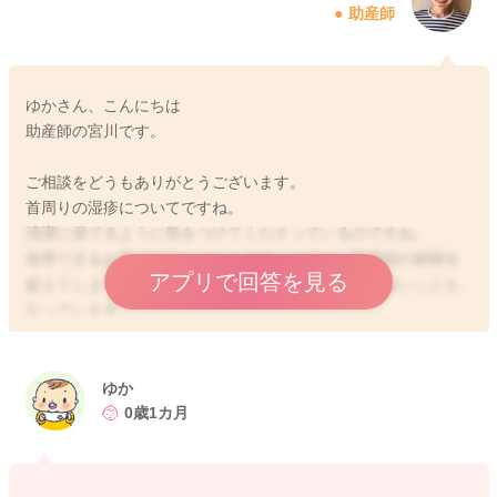
助産師
ゆかさん、こんにちは
助産師の宮川です。
ご相談をどうもありがとうございます。
首周りの湿疹についてですね。
清潔に保てるように気をつけてくださっているのですね。
使用できるお薬ですが、こちらのサイトでは、助産師の範疇を
アプリで回答を見る
超えてしまうことになるため薬の使用の明言ができないことも
なっています。
大変申し訳ありませんが薬局の薬剤師さんにご相談いただけた
らと思います。
ゆか
また保湿はしてあげてもいいと思いますので、ワセリンを塗っ
0歳1カ月
てあげてもいいと思いますよ。
よかったら参考になさってみてください。