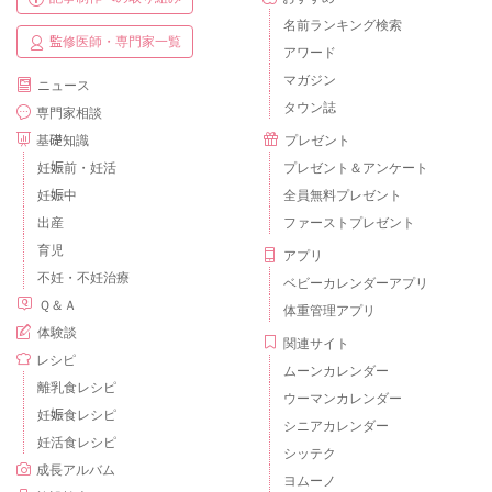
名前ランキング検索
監修医師・専門家一覧
アワード
マガジン
ニュース
タウン誌
専門家相談
基礎知識
プレゼント
妊娠前・妊活
プレゼント＆アンケート
妊娠中
全員無料プレゼント
出産
ファーストプレゼント
育児
アプリ
不妊・不妊治療
ベビーカレンダーアプリ
Ｑ＆Ａ
体重管理アプリ
体験談
関連サイト
レシピ
ムーンカレンダー
離乳食レシピ
ウーマンカレンダー
妊娠食レシピ
シニアカレンダー
妊活食レシピ
シッテク
成長アルバム
ヨムーノ