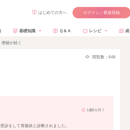
ログイン／新規登録
はじめての方へ
談
基礎知識
Ｑ＆Ａ
レシピ
成
、便秘が続く
閲覧数：648
1歳8カ月
科受診をして胃腸炎と診断されました。