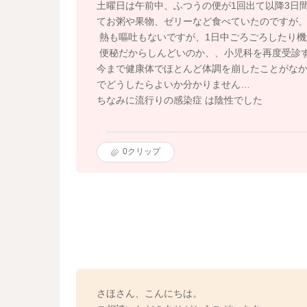
土曜日は午前中、ふつうの便が1回出て以降3日
てお粥や果物、ゼリーなど食べていたのですが
熱も嘔吐もないですが、1日中ごろごろしたり機
便秘だからしんどいのか、、小児科を再度受診
今まで健康体でほとんど体調を崩したことがな
でどうしたらよいか分かりません…
ちなみに流行りの感染症 は陰性でした
0
クリップ
さほさん、こんにちは。