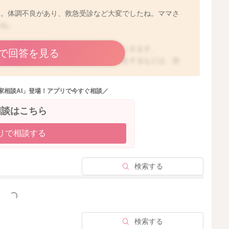
ん。体調不良があり、救急受診など大変でしたね。ママさ
たね。
子さん自身の力で免疫系統を発達させていきます。
で回答を見る
風邪を頻繁にひく、毎月熱や鼻水、下痢をするなどは、決
によくある状態です。
経過しながら、身体自体が強くなってくることを見守るよ
家相談AI」登場！アプリで今すぐ相談／
相談はこちら
状が残ることがあります。
るまで2、3週間かかった、咳が1ヶ月くらい続いた、など
リで相談する
腸は本調子でないこともあります。
検索する
しろ、ウイルスに対する特効薬は基本的にはありません。
っと見る
するお薬、お腹の回復を図る整腸剤などはあくまでも症状
検索する