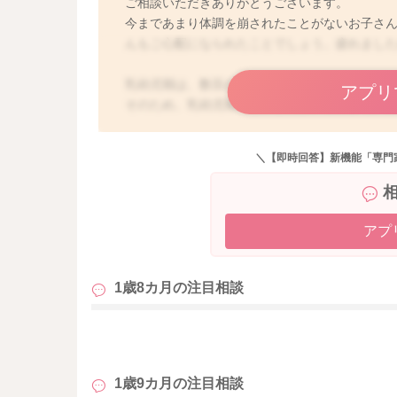
ご相談いただきありがとうございます。
今まであまり体調を崩されたことがないお子さ
んもご心配になられたことでしょう。疲れまし
乳幼児期は、数百のウイルスに感染しながらお
アプリ
そのため、乳幼児期のお子さんが、これから、
して珍しくなく、特に保育園児などでは、非常
風邪をひかなくするのは難しく、何シーズンか
＼【即時回答】新機能「専門
うになります。
また、子どもは一旦風邪を引くと、しばらく症
怠くて1週間くらいゴロゴロしていた、食欲が戻
アプ
様々ですが、実際よく相談がある内容です。
特に胃腸炎では、派手な症状が軽快しても、胃
1歳8カ月の
注目相談
ですが、胃腸炎にしろ、上気道炎による風邪に
も
鼻水や痰を排泄しやすくしたり、咳を鎮めたり
を緩和するためです。
1歳9カ月の
注目相談