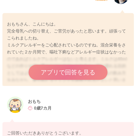
おもちさん、こんにちは。
完全母乳への切り替え、ご苦労があったと思います。頑張って
こられましたね。
ミルクアレルギーをご心配されているのですね。混合栄養をさ
れていた２か月間で、嘔吐下痢などアレルギー症状はなかった
のであればミルクアレルギーはないと考えます。ミルクは40ml
などの作りやすい量からはじめていかれると、味に慣れる目的
アプリで回答を見る
としてはよいのではないでしょうか。そこで息子さんの飲み方
をみながら、量や飲むタイミングを調整されるとよいと思いま
す。保育園にどれくらいのミルクを飲むことになるのかお尋ね
になってもよいですね。
久しぶりのミルクなのでやはりアレルギーがご心配でしたら小
おもち
児科医にご相談いただくとよいと思います。予防接種などのタ
0歳7カ月
イミングでご相談されてもいいのではないでしょうか？
保育園の入園まで慎重にご準備をされようとするおもちさん
の、お子さまを想うあたたかいお気持ちが伝わってきます。一
ご回答いただきありがとうございます。
緒に過ごせる期間、おもちさんにとっても息子さんにとって