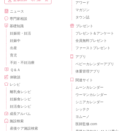
アワード
マガジン
ニュース
タウン誌
専門家相談
基礎知識
プレゼント
妊娠前・妊活
プレゼント＆アンケート
妊娠中
全員無料プレゼント
出産
ファーストプレゼント
育児
アプリ
不妊・不妊治療
ベビーカレンダーアプリ
Ｑ＆Ａ
体重管理アプリ
体験談
関連サイト
レシピ
ムーンカレンダー
離乳食レシピ
ウーマンカレンダー
妊娠食レシピ
シニアカレンダー
妊活食レシピ
シッテク
成長アルバム
ヨムーノ
施設検索
医師監修.com
産後ケア施設検索