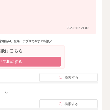
す。
って食べられるかな？ぬいぐるみは座って食べていてえら
2023/1/15 21:00
家相談AI」登場！アプリで今すぐ相談／
2023/1/14 10:18
相談はこちら
リで相談する
検索する
っと見る
検索する