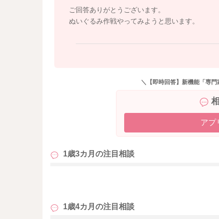
また、対抗意識があると、食事も進みやすいで
ご回答ありがとうございます。
ぬいぐるみを椅子に座らせて、〇〇ちゃんも座
ぬいぐるみ作戦やってみようと思います。
いね～と進めてみるのもおススメです。
よろしくお願いします。
＼【即時回答】新機能「専門
アプ
1歳3カ月の
注目相談
も
1歳4カ月の
注目相談