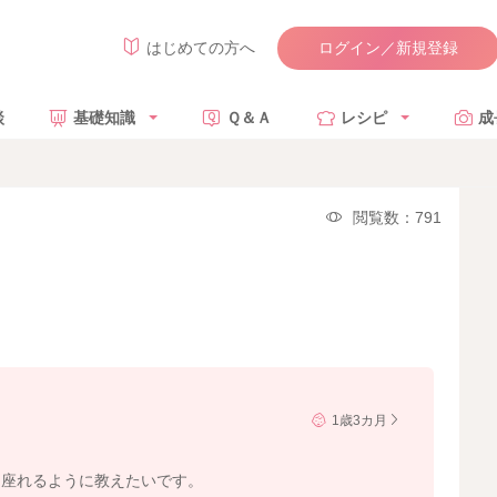
ログイン／新規登録
はじめての方へ
談
基礎知識
Ｑ＆Ａ
レシピ
成
閲覧数：791
1歳3カ月
と座れるように教えたいです。