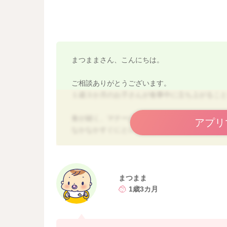
まつままさん、こんにちは。
ご相談ありがとうございます。
１歳３か月のお子さんが食事中に立ち上がるこ
食が細く、マナーには目をつぶって、食べる量
アプリ
なかなかすぐにというのは難しい問題ではある
くらい褒めてあげ、してほしくない行動には、
思います。
大人の反応も楽しみにしている様子もあります
んなのだと思います。
まつまま
1歳3カ月
ハイチェアに立つのはリスクもありますし、好
をおいて座って食べる→大人の膝の上というよ
かと思います。