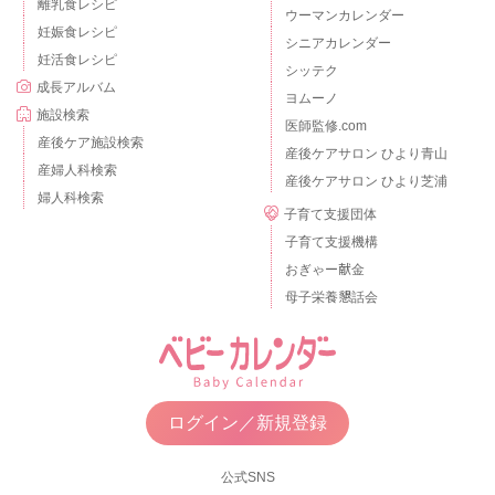
離乳食レシピ
ウーマンカレンダー
妊娠食レシピ
シニアカレンダー
妊活食レシピ
シッテク
成長アルバム
ヨムーノ
施設検索
医師監修.com
産後ケア施設検索
産後ケアサロン ひより青山
産婦人科検索
産後ケアサロン ひより芝浦
婦人科検索
子育て支援団体
子育て支援機構
おぎゃー献金
母子栄養懇話会
ログイン／新規登録
公式SNS