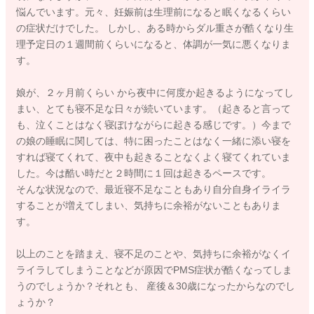
悩んでいます。元々、妊娠前は生理前になると眠くなるくらい
の症状だけでした。 しかし、ある時からダル重さが酷くなり生
理予定日の１週間前くらいになると、体調が一気に悪くなりま
す。
娘が、２ヶ月前くらい から夜中に何度か起きるようになってし
まい、とても寝不足な日々が続いています。（起きると言って
も、泣くことはなく寝ぼけながらに起きる感じです。）今まで
の娘の睡眠に関しては、特に困ったことはなく一緒に添い寝を
すれば寝てくれて、夜中も起きることなくよく寝てくれていま
した。今は酷い時だと２時間に１回は起きるペースです。
そんな状況なので、最近寝不足なこともあり自分自身イライラ
することが増えてしまい、気持ちに余裕がないこともありま
す。
以上のことを踏まえ、寝不足のことや、気持ちに余裕がなくイ
ライラしてしまうことなどが原因でPMS症状が酷くなってしま
うのでしょうか？それとも、 産後＆30歳になったからなのでし
ょうか？