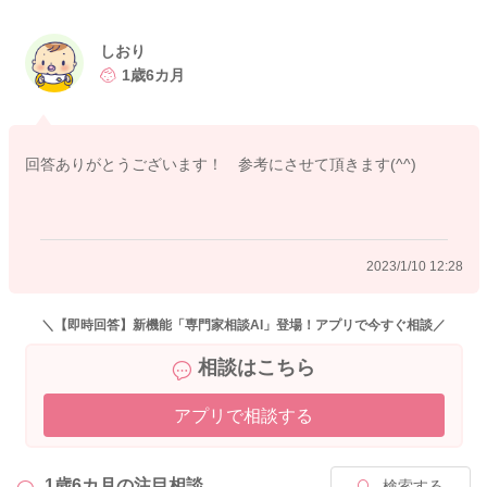
めより症状の出方がひどくなっていることがあるのではないか
なと思いました。
しおり
書いてくださったように気持ち的にも余裕がなくなってきてい
1歳6カ月
ることもあって、イライラが増していることもあるのかなと思
います。
またお体が冷えていることはないでしょうか？
回答ありがとうございます！ 参考にさせて頂きます(^^)
体が冷えていることでもPMSの症状、イライラが強く出ること
があります。
お体を冷やさないように、足元からよくよく温めてあげるとい
2023/1/10 12:28
いですよ。
お腹に湯たんぽを当ててみるのもいいですよ。そうするとホッ
とできることもあります。
＼【即時回答】新機能「専門家相談AI」登場！アプリで今すぐ相談／
寝る時にも足元に湯たんぽを入れみたりするといいかもしれま
相談はこちら
せん。
娘さんも足元を少し温めてあげると、夜もよく寝てくれるよう
アプリで相談する
になることもあるかもしれません。
そして大きくゆっくりと深呼吸をしてみること、首の後ろも温
1歳6カ月の
注目相談
検索する