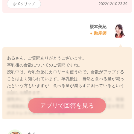
0
クリップ
2022/12/10 23:39
榎本美紀
助産師
あるさん、ご質問ありがとうございます。
卒乳後の食欲についてのご質問ですね。
授乳中は、母乳分泌にカロリーを使うので、食欲がアップする
ことはよく知られています。卒乳後は、自然と食べる量が減っ
たという方もいますが、食べる量が減らずに困っているという
お話しも聞きます。
授乳中に、食べる量が増えたために胃が大きくなったり、視覚
アプリで回答を見る
や感覚的に多く食べることに慣れてきている、睡眠不足や育児
のストレスもあるかと思います。
今までされていることは継続しつつ、満腹を感じやすくするた
めに、時間がかかる食べ物(硬いものや繊維質のもの)を選ぶよう
にしましょう。また、空腹になりすぎないように少量のカロリ