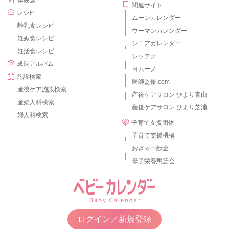
体験談
関連サイト
レシピ
ムーンカレンダー
離乳食レシピ
ウーマンカレンダー
妊娠食レシピ
シニアカレンダー
妊活食レシピ
シッテク
成長アルバム
ヨムーノ
施設検索
医師監修.com
産後ケア施設検索
産後ケアサロン ひより青山
産婦人科検索
産後ケアサロン ひより芝浦
婦人科検索
子育て支援団体
子育て支援機構
おぎゃー献金
母子栄養懇話会
ログイン／新規登録