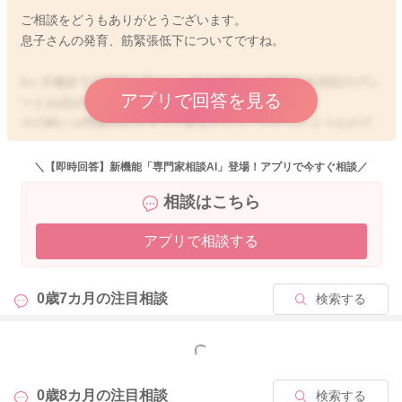
ご相談をどうもありがとうございます。
息子さんの発育、筋緊張低下についてですね。
4ヶ月健診での指摘を受けて、総合病院での検査で水頭症のグレ
アプリで回答を見る
ーとお話があったのですね。
その時には問題はなさそうであるということだったようなので
すが、月齢が進み、運動発達に気になることが出てきているの
ですね。
＼【即時回答】新機能「専門家相談AI」登場！アプリで今すぐ相談／
息子さんのペースでできることも増えてきているようなのです
相談はこちら
が、7ヶ月健診で再度筋緊張低下というお話があったということ
で、
アプリで相談する
相談をされてみてもいいと思いますよ。
頭のことと関連をしているのかはっきりとしたことは分かりま
せん。
0歳7カ月の
注目相談
検索する
ご心配だと思いますので、相談をしていただけたらと思いま
す。
もっと見る
せっかくご相談くださったのに、申し訳ありません。
どうぞよろしくお願いします。
0歳8カ月の
注目相談
検索する