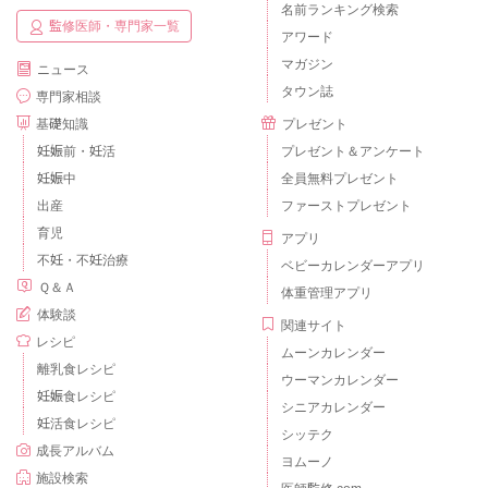
名前ランキング検索
監修医師・専門家一覧
アワード
マガジン
ニュース
タウン誌
専門家相談
基礎知識
プレゼント
妊娠前・妊活
プレゼント＆アンケート
妊娠中
全員無料プレゼント
出産
ファーストプレゼント
育児
アプリ
不妊・不妊治療
ベビーカレンダーアプリ
Ｑ＆Ａ
体重管理アプリ
体験談
関連サイト
レシピ
ムーンカレンダー
離乳食レシピ
ウーマンカレンダー
妊娠食レシピ
シニアカレンダー
妊活食レシピ
シッテク
成長アルバム
ヨムーノ
施設検索