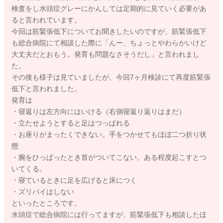
検査をし水頭症グレーにかんしては定期的に見ていく必要があ
ると言われています。
今回は筋緊張低下についてお聞きしたいのですが、筋緊張低下
も総合病院にて相談した際に「んー、ちょっとやわらかいけど
大丈夫だとおもう。発育も問題なさそうだし」と言われまし
た。
その後も様子は見ていましたが、今回7ヶ月検診にて再度筋緊張
低下と言われました。
発育は
・寝返りは左方向にはいける（右側寝返り返りはまだ）
・立たせようとすると足はつっぱれる
・お座りがまったくできない。手をつかせてもほぼ二つ折り状
態
・腕をひっぱったとき首がついてこない。ある程度起こすとつ
いてくる。
・寝ているときに足を広げると床につく
・ズリバイはしない
といったところです。
水頭症で総合病院には行ってますが、筋緊張低下も相談したほ