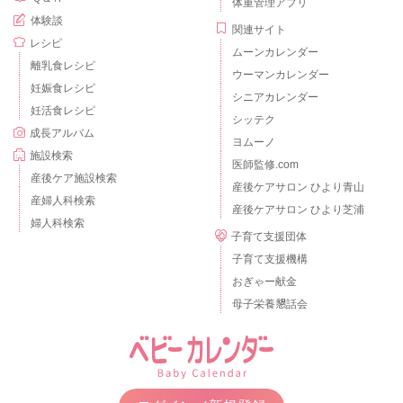
体重管理アプリ
体験談
関連サイト
レシピ
ムーンカレンダー
離乳食レシピ
ウーマンカレンダー
妊娠食レシピ
シニアカレンダー
妊活食レシピ
シッテク
成長アルバム
ヨムーノ
施設検索
医師監修.com
産後ケア施設検索
産後ケアサロン ひより青山
産婦人科検索
産後ケアサロン ひより芝浦
婦人科検索
子育て支援団体
子育て支援機構
おぎゃー献金
母子栄養懇話会