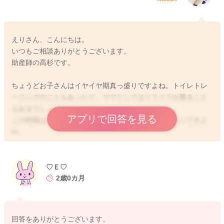
えりさん、こんにちは。
いつもご相談ありがとうございます。
助産師の高杉です。
ちょうどお子さんはイヤイヤ期真っ盛りですよね。トイレトレ
ーニングのこともあったり、ママとしてはイライラが募ること
もあるでしょう。
アプリで回答を見る
この時期はママも終始穏やかでいることはとても難しいですよ
ね。
私もえりさんと同じようにイヤイヤ期で大変な時に子どもに嫌
いと言ってしまったことがあるので、えりさんの母親として落
♡Ｅ♡
ち込む気持ちもとてもよくわかります。まだまだ未熟な子ども
2歳0カ月
相手にどうしてあのように言ってしまったんだろうと後悔の気
持ちですよね。。
回答をありがとうございます。
この時期の子どもは切り替えもとても早いですし、心の中に抱