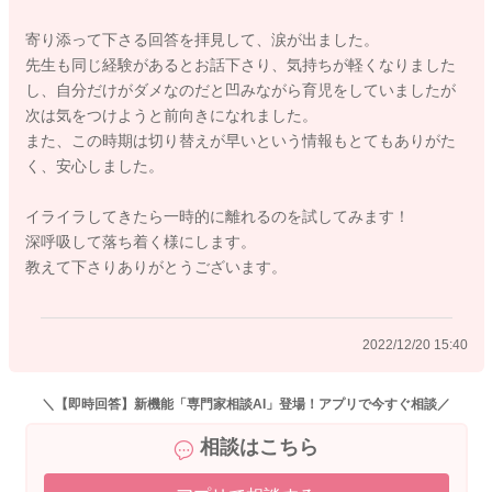
え込むということはないのでお子さんの中ではこの時のことは
寄り添って下さる回答を拝見して、涙が出ました。
残ってないと思います。ご安心くださいね。
先生も同じ経験があるとお話下さり、気持ちが軽くなりました
し、自分だけがダメなのだと凹みながら育児をしていましたが
ただやはりこのようなことが繰り返されることは避けたいです
次は気をつけようと前向きになれました。
よね。
また、この時期は切り替えが早いという情報もとてもありがた
く、安心しました。
アンガーコントロールにおいて、怒りのピークは6秒といわれて
います。その6秒を乗り越えられれば気持ちは落ち着いてきま
イライラしてきたら一時的に離れるのを試してみます！
す。
深呼吸して落ち着く様にします。
イライラして感情のコントロールがつかなさそうでしたら、お
教えて下さりありがとうございます。
子さんを安全な環境において、お部屋から離れましょう。お子
さんが見えない環境で目をつぶって深呼吸します。私もよく使
う方法ですが、1分もすればすっと気持ちが落ち着きます。
2022/12/20 15:40
この時期の子どもは仕方ない、これが普通、まだまだ成長過程
だものね、と冷静に考えられるようになります。
＼【即時回答】新機能「専門家相談AI」登場！アプリで今すぐ相談／
相談はこちら
なので、えりさんも気持ちが昂ってしまった時はお試しくださ
いね。