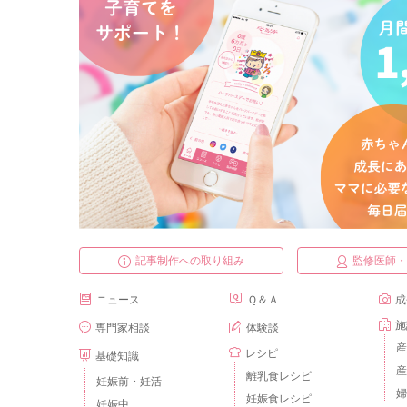
記事制作への取り組み
監修医師
ニュース
Ｑ＆Ａ
成
施
専門家相談
体験談
産
レシピ
基礎知識
産
離乳食レシピ
妊娠前・妊活
婦
妊娠食レシピ
妊娠中