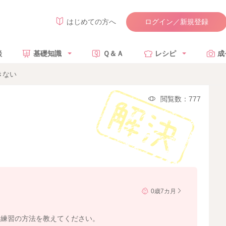
ログイン／新規登録
はじめての方へ
談
基礎知識
Ｑ＆Ａ
レシピ
成
きない
閲覧数：777
0歳7カ月
る練習の方法を教えてください。