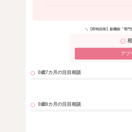
＼【即時回答】新機能「専門
アプ
0歳7カ月の
注目相談
も
0歳8カ月の
注目相談
も