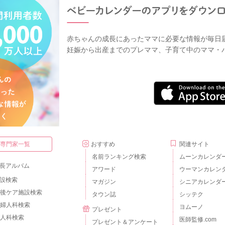
赤ちゃんの成長にあったママに必要な情報が毎日
妊娠から出産までのプレママ、子育て中のママ・
・専門家一覧
おすすめ
関連サイト
名前ランキング検索
ムーンカレンダ
長アルバム
アワード
ウーマンカレン
設検索
マガジン
シニアカレンダ
後ケア施設検索
タウン誌
シッテク
婦人科検索
ヨムーノ
プレゼント
人科検索
医師監修.com
プレゼント＆アンケート