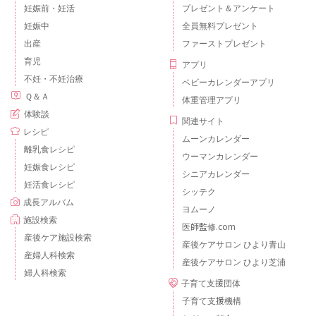
妊娠前・妊活
プレゼント＆アンケート
妊娠中
全員無料プレゼント
出産
ファーストプレゼント
育児
アプリ
不妊・不妊治療
ベビーカレンダーアプリ
Ｑ＆Ａ
体重管理アプリ
体験談
関連サイト
レシピ
ムーンカレンダー
離乳食レシピ
ウーマンカレンダー
妊娠食レシピ
シニアカレンダー
妊活食レシピ
シッテク
成長アルバム
ヨムーノ
施設検索
医師監修.com
産後ケア施設検索
産後ケアサロン ひより青山
産婦人科検索
産後ケアサロン ひより芝浦
婦人科検索
子育て支援団体
子育て支援機構