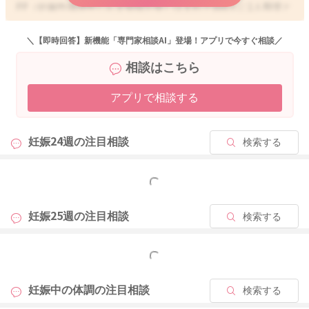
PP（妊娠性掻痒性じんま疹様丘疹）はまれで300人に1人程度と
言われています。原因としては不明ですが、妊娠によって胆汁
の流れが悪くなり、肝臓機能の低下、ビタミンＢの不足、ホル
＼【即時回答】新機能「専門家相談AI」登場！アプリで今すぐ相談／
モンのバランスの変化などが指摘されています。痒みが出る部
相談はこちら
位や痒みの強さは、個人差がありますが、腹部や手足に起こる
事が多いとされています。痒みがひどく夜も眠れなくなったり
アプリで相談する
する方もいますが、かきむしると悪化しますので、濡れタオル
で冷やしたり、上から軽くたたいたりしてかゆみを和らげま
す。また、皮膚が乾燥すると悪化するので、こまめに保湿クリ
妊娠24週の
注目相談
検索する
ームで手入れをして下さい。入浴はさけシャワーをまめに浴び
て肌を清潔にする、下着を綿のものに変えるなど、肌への刺激
を少なくして下さい。病院で行う治療としては、産院または皮
もっと見る
膚科で妊娠中に問題の無いかゆみを抑える内服薬（抗ヒスタミ
ン剤）やステロイドの入った塗り薬を処方し、経過を診ます。
妊娠25週の
注目相談
検索する
痒みや湿疹、塗り薬は胎赤ちゃんに影響はありませんのでご心
配はいりません。出産後に時間が経てば殆どの場合、自然と痒
もっと見る
みもおさまり湿疹も消えて治ることが多いですよ。もしお辛い
症状が続くようであれば、健診の際にご相談なさってみてくだ
妊娠中の体調の
注目相談
検索する
さいね。