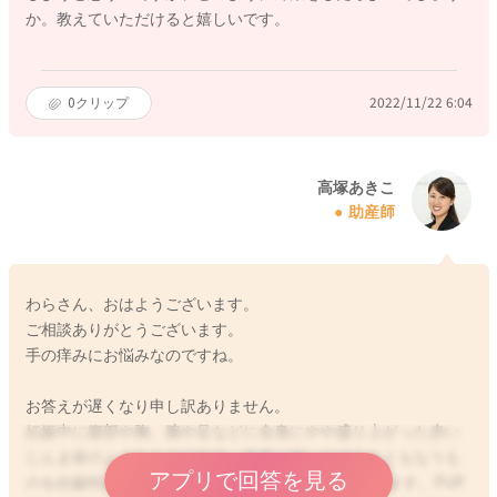
か。教えていただけると嬉しいです。
0
クリップ
2022/11/22 6:04
高塚あきこ
助産師
わらさん、おはようございます。
ご相談ありがとうございます。
手の痒みにお悩みなのですね。
お答えが遅くなり申し訳ありません。
妊娠中に腹部や胸、腕や足などに全身にやや盛り上がった赤い
じんま疹のようなものが出て、非常に強いかゆみをともなうも
アプリで回答を見る
のを妊娠性掻痒性じんま疹様丘疹（PUPPP）といいます。PUP