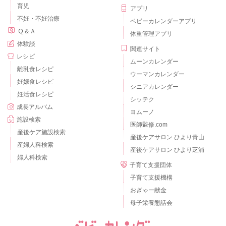
育児
アプリ
不妊・不妊治療
ベビーカレンダーアプリ
Ｑ＆Ａ
体重管理アプリ
体験談
関連サイト
レシピ
ムーンカレンダー
離乳食レシピ
ウーマンカレンダー
妊娠食レシピ
シニアカレンダー
妊活食レシピ
シッテク
成長アルバム
ヨムーノ
施設検索
医師監修.com
産後ケア施設検索
産後ケアサロン ひより青山
産婦人科検索
産後ケアサロン ひより芝浦
婦人科検索
子育て支援団体
子育て支援機構
おぎゃー献金
母子栄養懇話会