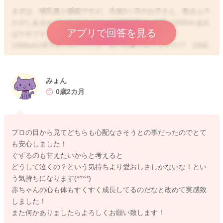
まずは、哺乳量と睡眠ですが、生後2ヶ月のお子さん、飲みムラ
が少しあるかもしれませんが、1日哺乳量が、900~1300ml あれ
アプリで回答を見る
ば十分です。
1300mlは若干2ヶ月にしては、多い印象がありますので、1000
mlくらいにするようにしても十分な発育が見込めると思いま
す。
日中にしっかりミルク量を確保できれば、夜間よく寝てくれて
みょん
いるのを無理に起こす必要はないでしょう。
0歳2カ月
次に排泄ですが、オシッコの回数が1日に10回あれば、こちらも
十分です。
プロの目から見てどちらも心配なさそうとの事だったのでとて
毎回たっぷりでなくても、回数が安定していれば、医学的には
も安心しました！
心配ありません。夜間に少なくなるのは少しずつ膀胱に溜める
ぐずるのも甘えたいからと考えると
ことができる様になってきているからで、起きてから、しっか
どうして泣くの？という気持ちより愛おしさしかないな！とい
りしていればOKです！
う気持ちになります(*^^*)
赤ちゃんの心も体もすくすく成長してるのだなと改めて実感致
夕方のぐずりに関しては、発育もよく哺乳も安定して900-1000
しました！
ml飲み、排泄もコンスタントにあれば、体調が芳しくないから
また何かありましたらよろしくお願い致します！
泣いているわけではなく、赤ちゃんが甘えたいなどの心理的発