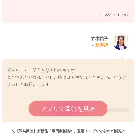
達による反応かもしれません。
これも成長発達の一つであり、表現力の高まりだったりします
2022/11/13 13:08
ね。
泣いていても、あやすと笑うなど、これは、コミュニケーショ
ンが発達してきていることの証ですよ。
泣いていても、ママさんが見えるところに赤ちゃんを寝かせて
在本祐子
助産師
いれば、声かけをしながら、家事を淡々とこなして大丈夫で
す！
素晴らしく、前向きなお気持ちです！
また悩んだり疲れたりした時にはお声かけくださいね。どうぞ
よろしくお願いします。
2022/11/13 12:35
アプリで回答を見る
2022/11/13 13:15
＼【即時回答】新機能「専門家相談AI」登場！アプリで今すぐ相談／