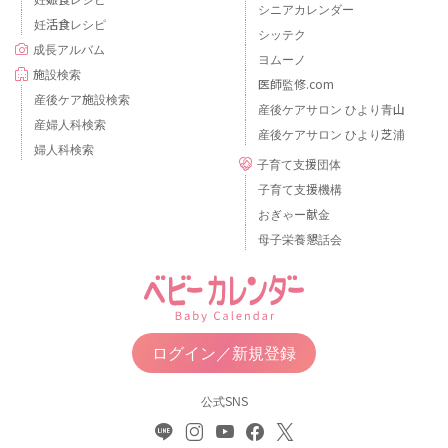
シニアカレンダー
妊活食レシピ
シッテク
成長アルバム
ヨムーノ
施設検索
医師監修.com
産後ケア施設検索
産後ケアサロン ひより青山
産婦人科検索
産後ケアサロン ひより芝浦
婦人科検索
子育て支援団体
子育て支援機構
おぎゃー献金
母子栄養懇話会
ログイン／新規登録
公式SNS