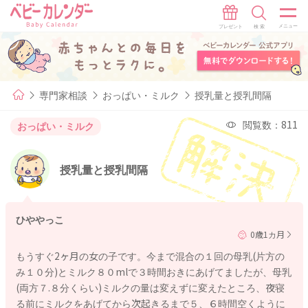
専門家相談
おっぱい・ミルク
授乳量と授乳間隔
閲覧数：811
おっぱい・ミルク
授乳量と授乳間隔
ひややっこ
0歳1カ月
もうすぐ2ヶ月の女の子です。今まで混合の１回の母乳(片方の
み１０分)とミルク８０mlで３時間おきにあげてましたが、母乳
(両方７.８分くらい)ミルクの量は変えずに変えたところ、夜寝
る前にミルクをあげてから次起きるまで５、６時間空くように