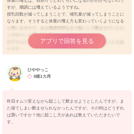
体重の増えは、日割りでどれぐらいになるのかわからないので
すが、順調には増えているようですね。
授乳回数が減ってしまうことで、哺乳量が減ってしまうことに
なります。そうすると体重の増え方も変わっていくようになる
と思いますので、ある程度時間をみて起こして飲ませていただ
くのがいいと思いました。
アプリで回答を見る
お子さんによってはお腹が空いていても泣かずにいることもあ
ります。
よかったら参考になさってみてください。
どうぞよろしくお願いします。
ひややっこ
0歳1カ月
2022/11/5 11:54
昨日オムツ変えながら起こして飲ませようとしたんですが、ま
た寝てしまい飲ませられなかったんですが、その時はどうすれ
ば良いですか？他に起こし方があれば教えていただきたいで
す。