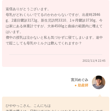
わかりません。
返信ありがとうございます。
どこかで体重のチェックをしてもらってみるのもいいと思いま
母乳がどれくらいでてるのかわからないですが、出産時2846
す。
g、2週目健診3172g、新生児訪問3310、1ヶ月健診3730g、今
予防接種の時にも相談をされてみるのもいいと思いますよ。
は家にある体重計ですが、大体4500gと曲線の範囲内に増えて
はいます。
よかったら参考になさってみてください。
夜中の授乳は泣かないと私も気づかずに寝てしまいます。途中
どうぞよろしくお願いします。
で起こしても母乳やミルクは飲んでくれますか？
2022/11/4 22:45
2022/11/4 21:40
宮川めぐみ
助産師
ひややっこさん、こんにちは