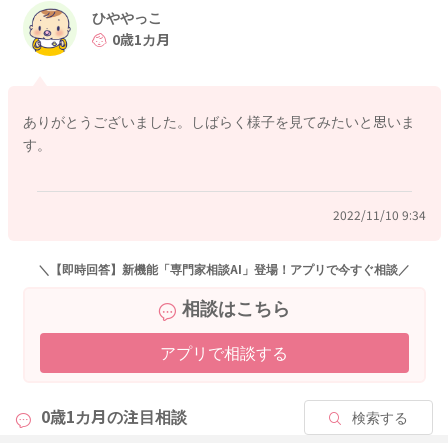
また、大変恐縮ですが、ベビーカレンダー事務局から、以下の
ひややっこ
ような連絡を受けておりますので、お手間をおかけして申し訳
0歳1カ月
ありませんが、下記をお読みいただき、ご理解いただけますと
幸いです。
ありがとうございました。しばらく様子を見てみたいと思いま
【新しい内容のご相談に関して】
す。
こんにちは、ベビーカレンダー事務局です。
いつもベビーカレンダーの専門家相談コーナーをご利用くださ
り、ありがとうございます。
2022/11/10 9:34
大変恐縮ではございますが、新しい内容のご相談に関しまして
は、相談検索の精度向上の為、「回答に対する返信」ではな
＼【即時回答】新機能「専門家相談AI」登場！アプリで今すぐ相談／
く、新たにご相談内容を投稿していただけますと幸いです。
相談はこちら
同じようなお悩みをお持ちの方が相談を簡単に検索できること
アプリで相談する
により、お悩みの解決に繋がる可能性がございます。大変お手
間ではございますが、ご理解いただけますと幸いです。
0歳1カ月の
注目相談
検索する
これからもベビーカレンダーの専門家相談コーナーをよろしく