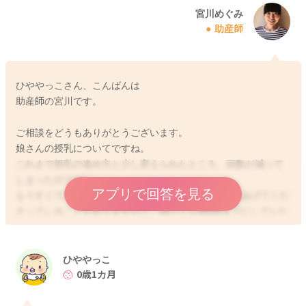
宮川めぐみ
助産師
ひややっこさん、こんばんは
助産師の宮川です。
ご相談をどうもありがとうございます。
娘さんの授乳についてですね。
これまで授乳の進め方と少し変えられたところ、回数が減って
しまったのですね。
アプリで回答を見る
もうすぐで2ヶ月ということですし、月齢的に母乳もあげてくだ
さっていることもありますので、開けても4時間までにしていた
だく方がいいと思います。max5時間が良いかと思います。
間隔が開くことで、どうしても授乳回数が減ってしまいます。
哺乳量も減ってしまうことになりますので、回数の維持は哺乳
ひややっこ
量の確保にもなります。
0歳1カ月
実際の母乳の分泌状況、体重の増えがどのように変動している
のかはわからないので、このままのペースで良いのかどうかは