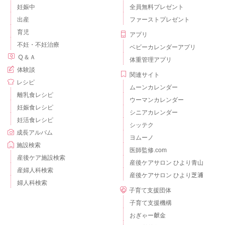
妊娠中
全員無料プレゼント
出産
ファーストプレゼント
育児
アプリ
不妊・不妊治療
ベビーカレンダーアプリ
Ｑ＆Ａ
体重管理アプリ
体験談
関連サイト
レシピ
ムーンカレンダー
離乳食レシピ
ウーマンカレンダー
妊娠食レシピ
シニアカレンダー
妊活食レシピ
シッテク
成長アルバム
ヨムーノ
施設検索
医師監修.com
産後ケア施設検索
産後ケアサロン ひより青山
産婦人科検索
産後ケアサロン ひより芝浦
婦人科検索
子育て支援団体
子育て支援機構
おぎゃー献金