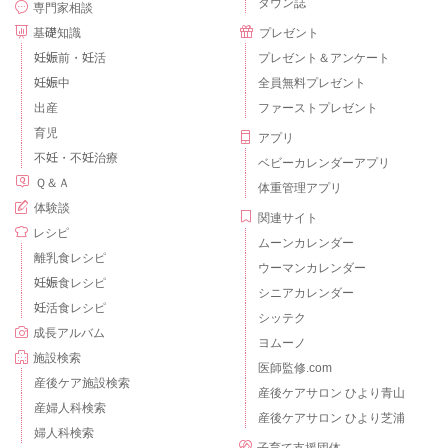
タウン誌
専門家相談
基礎知識
プレゼント
妊娠前・妊活
プレゼント＆アンケート
妊娠中
全員無料プレゼント
出産
ファーストプレゼント
育児
アプリ
不妊・不妊治療
ベビーカレンダーアプリ
Ｑ＆Ａ
体重管理アプリ
体験談
関連サイト
レシピ
ムーンカレンダー
離乳食レシピ
ウーマンカレンダー
妊娠食レシピ
シニアカレンダー
妊活食レシピ
シッテク
成長アルバム
ヨムーノ
施設検索
医師監修.com
産後ケア施設検索
産後ケアサロン ひより青山
産婦人科検索
産後ケアサロン ひより芝浦
婦人科検索
子育て支援団体