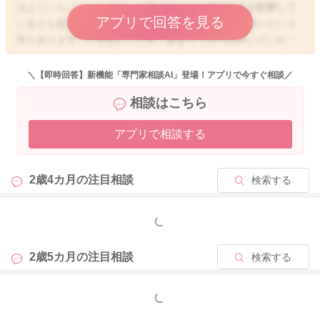
はよくいらっしゃいます。お腹の中にいた時の向きが影響して
アプリで回答を見る
いるとも言われていますが、明るい方に向くことが多いという
説もあります。いずれにしても、あまり一方だけ向いているこ
とで、血色が悪くなってしまったり、頭の形が悪くなったり、
一部分だけ髪の毛が薄くなったりすることもあります。です
＼【即時回答】新機能「専門家相談AI」登場！アプリで今すぐ相談／
が、お子さんが寝返りをしたり、お座りをしたりするようにな
相談はこちら
り、ねんねばかりの時期を過ぎると、治ってくることがほとん
どです。ですので、見守りでも問題ないと思いますが、もし気
アプリで相談する
になるようでしたら、頭と足の向きを逆に寝かせてあげたりす
ると、今までとは反対の方から音や声がすることで、次第に逆
向きに向いてくれるようになることもありますので、よろしけ
2歳4カ月の
注目相談
検索する
ればお試しくださいね。特に緊急性があるわけではないので、
急いで受診なさる必要はないと思いますが、気になるようでし
たら、健診や予防接種の際にご相談なさってみてくださいね。
もっと見る
2歳5カ月の
注目相談
検索する
2022/10/27 5:49
もっと見る