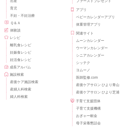
出産
ファーストプレゼント
育児
アプリ
不妊・不妊治療
ベビーカレンダーアプリ
Ｑ＆Ａ
体重管理アプリ
体験談
関連サイト
レシピ
ムーンカレンダー
離乳食レシピ
ウーマンカレンダー
妊娠食レシピ
シニアカレンダー
妊活食レシピ
シッテク
成長アルバム
ヨムーノ
施設検索
医師監修.com
産後ケア施設検索
産後ケアサロン ひより青山
産婦人科検索
産後ケアサロン ひより芝浦
婦人科検索
子育て支援団体
子育て支援機構
おぎゃー献金
母子栄養懇話会