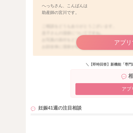
へっちさん、こんばんは
助産師の宮川です。
ご相談をどうもありがとうございます。
息子さんの湿疹についてですね。
お写真の添付をどうもありがとうございます。
アプリ
お顔全体に湿疹が出てきているのですね。
もし滲出液も出てきているようなこともあるよ
ちなみにお顔も石鹸をよく泡立てて洗ってあげ
＼【即時回答】新機能「専門
と思います。
ガーゼを使わずに泡で洗ってあげると刺激が少
石鹸を泡立てて洗うようにされていてもひどく
よ。
アプ
良かったら参考になさってみてください。
妊娠41週の
注目相談
どうぞよろしくお願いします。
も