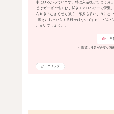
中にひろがっています。特に入浴後がひどく見
朝はガーゼで軽くおし拭き＋アロベビーで保湿
右向きのむきぐせも強く、摩擦も多いように思
掻きむしったりする様子はないですが、どんど
が良いでしょうか。
画
※ 閲覧に注意が必要な画
0
クリップ