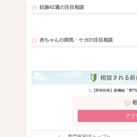
妊娠42週の
注目相談
も
赤ちゃんの病気・ケガの
注目相談
も
＼【即時回答】新機能「専門
アプ
専門家相談トップへ