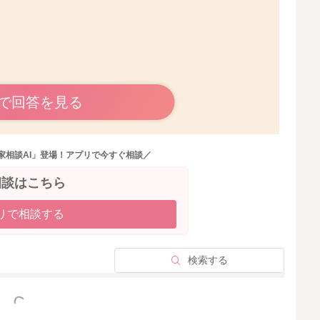
で回答を見る
うでしたら、受診をされていいと思いますよ。
ているでしょうか？またよく洗い流すようにされるといい
家相談AI」登場！アプリで今すぐ相談／
なくなり良いかと思います。
相談はこちら
なっているようでしたら、受診をされていいと思います
リで相談する
検索する
っと見る