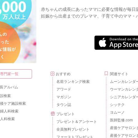
赤ちゃんの成長にあったママに必要な情報が毎日
妊娠から出産までのプレママ、子育て中のママ・
・専門家一覧
おすすめ
関連サイト
名前ランキング検索
ムーンカレンダ
長アルバム
アワード
ウーマンカレン
設検索
マガジン
シニアカレンダ
後ケア施設検索
タウン誌
シッテク
婦人科検索
ヨムーノ
プレゼント
人科検索
医師監修.com
プレゼント＆アンケート
産後ケアサロン 
全員無料プレゼント
産後ケアサロン 
ファーストプレゼント