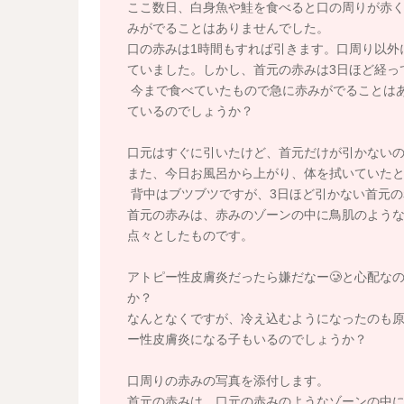
ここ数日、白身魚や鮭を食べると口の周りが赤
みがでることはありませんでした。
口の赤みは1時間もすれば引きます。口周り以外
ていました。しかし、首元の赤みは3日ほど経っ
今まで食べていたもので急に赤みがでることは
ているのでしょうか？
口元はすぐに引いたけど、首元だけが引かない
また、今日お風呂から上がり、体を拭いていた
背中はブツブツですが、3日ほど引かない首元の
首元の赤みは、赤みのゾーンの中に鳥肌のような
点々としたものです。
アトピー性皮膚炎だったら嫌だなー🥲と心配な
か？
なんとなくですが、冷え込むようになったのも
ー性皮膚炎になる子もいるのでしょうか？
口周りの赤みの写真を添付します。
首元の赤みは、口元の赤みのようなゾーンの中