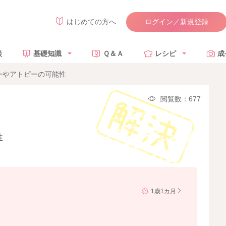
ログイン／新規登録
はじめての方へ
談
基礎知識
Ｑ＆Ａ
レシピ
成
ーやアトピーの可能性
閲覧数：677
性
1歳1カ月