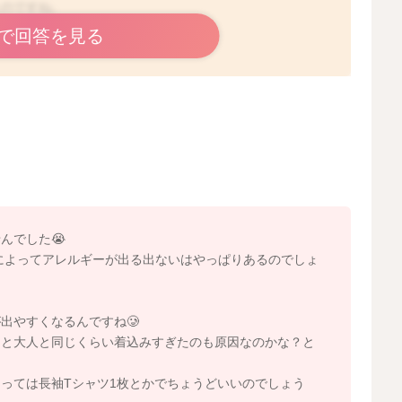
たのですね。
ですね。
で回答を見る
いそうでしょうか？
てから食べてもらうと赤みが防げることもありますよ。
判断がすぐにできないこともあるようです。
としたことはわからないのですが、保湿をこまめにされて
トになっていると思います。
、湿疹も出るようでしたら、アレルギーの可能性もあるか
んでした😭
によってアレルギーが出る出ないはやっぱりあるのでしょ
たら、まずは保湿をこまめにしていただきつつ様子を見て
とがありましたら、かかりつけの先生にもご相談いただけ
出やすくなるんですね🥲
らと大人と同じくらい着込みすぎたのも原因なのかな？と
っては長袖Tシャツ1枚とかでちょうどいいのでしょう