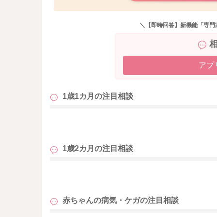
大人より一枚少なくても良いと言われますので
書いてくださった程度でもいいこともあるかも
＼【即時回答】新機能「専門
良かったら参考になさってみてください。
どうぞよろしくお願いします。
アプ
1歳1カ月の
注目相談
も
1歳2カ月の
注目相談
も
赤ちゃんの病気・ケガの
注目相談