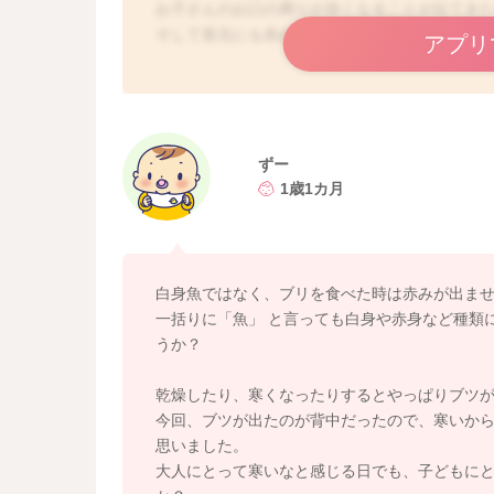
お子さんのお口の周りが赤くなることが出てき
そして首元にも赤みが出て、湿疹が出ているの
アプリ
お子さんは赤みが出ている部分に痒みを感じて
掻いていることはありますか？
赤みだけでしたら、ワセリンなど保湿を先にし
赤みだけでしたら、それだけでアレルギーとは
ずー
1歳1カ月
首元の赤みが何からきているのかも、はっきり
みてはいかがでしょうか？
空気も乾燥して切るので、よりお肌はデリケー
毎回同じ食べ物を食べることで、赤みが出たり
白身魚ではなく、ブリを食べた時は赤みが出ませ
もしれません。
一括りに「魚」 と言っても白身や赤身など種類
これまで特にお肌にトラブルもなかったのでし
うか？
いただくのも良いかと思いますよ。
それでもあまり改善しない、悪化するようなこ
乾燥したり、寒くなったりするとやっぱりブツが
たらと思います。
今回、ブツが出たのが背中だったので、寒いか
思いました。
良かったら参考になさってみてください。
大人にとって寒いなと感じる日でも、子どもにと
どうぞよろしくお願いします。