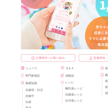
記事制作への取り組み
監修医師
ニュース
Ｑ＆Ａ
成
施
専門家相談
体験談
産
レシピ
基礎知識
産
離乳食レシピ
妊娠前・妊活
婦
妊娠食レシピ
妊娠中
妊活食レシピ
出産