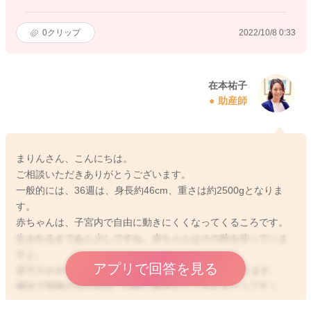
0
クリップ
2022/10/8 0:33
在本祐子
助産師
まりんさん、こんにちは。
ご相談いただきありがとうございます。
一般的には、36週は、身長約46cm、重さは約2500gとなりま
す。
赤ちゃんは、子宮内で自由に動きにくくなってくるころです。
生まれるまであと少しですね。赤ちゃんはその時を待っていま
すよ。
アプリで回答を見る
若干小さめですが、エコーは10％くらいの誤差もあります。
健診で指摘がなければ、心配し過ぎなくて大丈夫そうです！