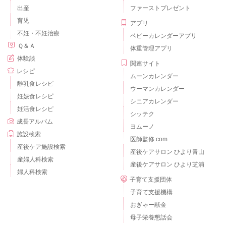
出産
ファーストプレゼント
育児
アプリ
不妊・不妊治療
ベビーカレンダーアプリ
Ｑ＆Ａ
体重管理アプリ
体験談
関連サイト
レシピ
ムーンカレンダー
離乳食レシピ
ウーマンカレンダー
妊娠食レシピ
シニアカレンダー
妊活食レシピ
シッテク
成長アルバム
ヨムーノ
施設検索
医師監修.com
産後ケア施設検索
産後ケアサロン ひより青山
産婦人科検索
産後ケアサロン ひより芝浦
婦人科検索
子育て支援団体
子育て支援機構
おぎゃー献金
母子栄養懇話会