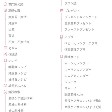
タウン誌
専門家相談
基礎知識
プレゼント
妊娠前・妊活
プレゼント＆アンケート
妊娠中
全員無料プレゼント
出産
ファーストプレゼント
育児
アプリ
不妊・不妊治療
ベビーカレンダーアプリ
Ｑ＆Ａ
体重管理アプリ
体験談
関連サイト
レシピ
ムーンカレンダー
離乳食レシピ
ウーマンカレンダー
妊娠食レシピ
シニアカレンダー
妊活食レシピ
シッテク
成長アルバム
ヨムーノ
施設検索
医師監修.com
産後ケア施設検索
産後ケアサロン ひより青山
産婦人科検索
産後ケアサロン ひより芝浦
婦人科検索