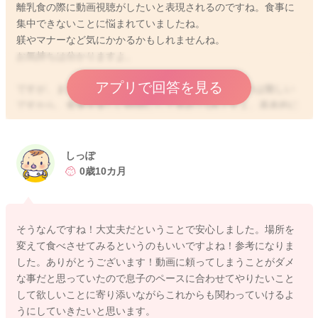
離乳食の際に動画視聴がしたいと表現されるのですね。食事に
集中できないことに悩まれていましたね。
躾やマナーなど気にかかるかもしれませんね。
お気持ちは分かりますよ。
アプリで回答を見る
ですが、まだゼロ歳のお子さんが、状況を理解するのは難しい
ですから、食事を楽しい時間にして進めてOKですよ。基本的に
は、ママさんが今なさっている対応でよいと思いますが、食事
に集中するために、違った場所で食べさせるのはよいですね。
抱っこしながらキッチンでも良いですし、ベランダなどもよい
しっぽ
です。
0歳10カ月
発達の観点から見ると、ゼロー1歳児のほとんどは、自分のやり
たいこと、やりたくないことなど、欲求に基づき生活は支配さ
そうなんですね！大丈夫だということで安心しました。場所を
れています。
変えて食べさせてみるというのもいいですよね！参考になりま
またこの欲求に対して、非常に衝動性が強く行動してしまうこ
した。ありがとうございます！動画に頼ってしまうことがダメ
とがあります。
な事だと思っていたので息子のペースに合わせてやりたいこと
そのため、立ち上がりたいから立つ、動きたいから走る、食べ
して欲しいことに寄り添いながらこれからも関わっていけるよ
たくないから口を開けない、抱っこされたいから抱っこならご
うにしていきたいと思います。
飯を食べる、ミルクを飲みたくなったからご飯はもういらな