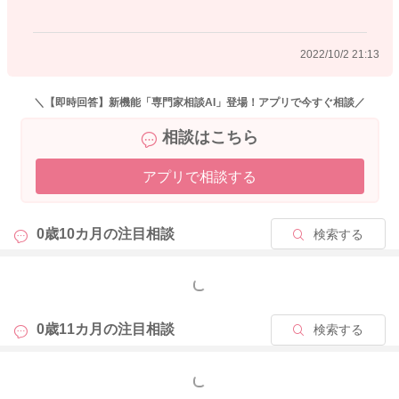
い、遊びに飽きたからまた食べたい、、、など、自分の目の前
の状況に対して二者択一程度の選択肢しかありませんし、また
2022/10/2 21:13
ママさんに気を遣ってみたり、自分の利益になりそうだからや
ってみるなどの理解力はありませんので、大人から見て期待さ
れる行動ができなくて普通です。
＼【即時回答】新機能「専門家相談AI」登場！アプリで今すぐ相談／
相談はこちら
今、自分が期待されている行動を理解して、自分の欲求を抑え
て、そのするべき行動をする、、、と言うのができる様になり
アプリで相談する
始めるのは、まだ先ですね。気長に行きましょう！
0歳10カ月の
注目相談
検索する
2022/10/2 13:20
もっと見る
0歳11カ月の
注目相談
検索する
もっと見る