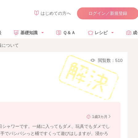
ログイン／新規登録
はじめての方へ
談
基礎知識
Ｑ＆Ａ
レシピ
成
服について
閲覧数：510
1歳3カ月
毎日シャワーです。一緒に入ってもダメ、玩具でもダメでし
と手でパシパシっと桶ですくって遊びはしますが、浸かろ