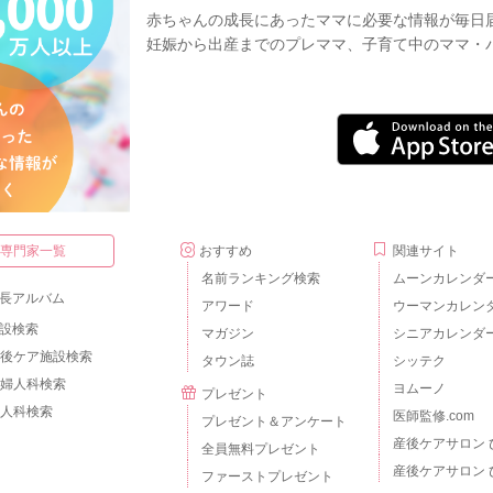
赤ちゃんの成長にあったママに必要な情報が毎日
妊娠から出産までのプレママ、子育て中のママ・
・専門家一覧
おすすめ
関連サイト
名前ランキング検索
ムーンカレンダ
長アルバム
アワード
ウーマンカレン
設検索
マガジン
シニアカレンダ
後ケア施設検索
タウン誌
シッテク
婦人科検索
ヨムーノ
プレゼント
人科検索
医師監修.com
プレゼント＆アンケート
産後ケアサロン 
全員無料プレゼント
産後ケアサロン 
ファーストプレゼント