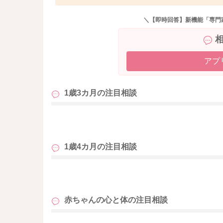
このままずっとシャワーのままになるというこ
どこかのタイミングでちゃんと湯船に浸かって
＼【即時回答】新機能「専門
菖蒲湯のどのようなところで怖さを感じてしま
お湯の量を徐々に多くしていってみて、慣らし
ました。
アプ
どのような反応が得られるようになるのかわか
い。
1歳3カ月の
注目相談
どうぞよろしくお願いします。
も
1歳4カ月の
注目相談
も
赤ちゃんの心と体の
注目相談