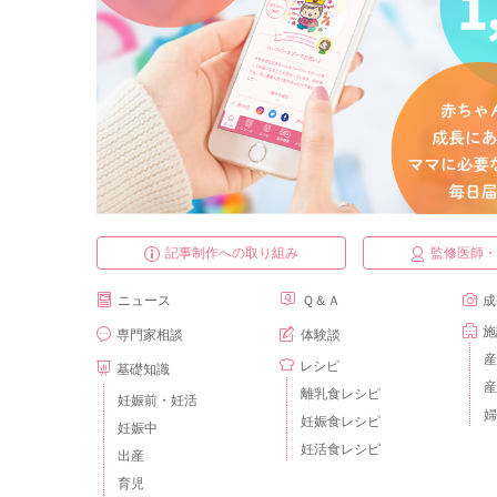
記事制作への取り組み
監修医師
ニュース
Ｑ＆Ａ
成
施
専門家相談
体験談
産
レシピ
基礎知識
産
離乳食レシピ
妊娠前・妊活
婦
妊娠食レシピ
妊娠中
妊活食レシピ
出産
育児