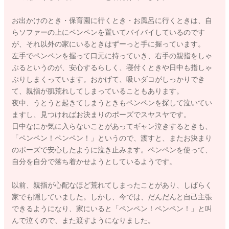
お出かけのとき・保育園に行くとき・お風呂に行くときは、自
らソファーの上にペンペンを置いてバイバイしているのです
が、それ以外の家にいるときはずーっと手に握っています。
左手でペンペンを握って口元に持っていき、右手の親指をしゃ
ぶるというのが、安心するらしく、寝付くときや日中も指しゃ
ぶりしまくっています。おかげて、吸いダコがしっかりでき
て、親指が肌荒れしてしまっていることもあります。
夜中、うとうと起きてしまうときもペンペンを探して泣いてい
ますし、見つければお決まりのポーズでスヤスヤです。
日中なにか気に入らないことがあってギャン泣きするときも、
「ペンペン！ペンペン！」というので、渡すと、またお決まり
のポーズで安心したように泣き止みます。ペンペンを使って、
自分を自分で落ち着かせようとしているようです。
以前、親指が心配なほど荒れてしまったことがあり、しばらく
家でも隠していました。しかし、今では、だんだんと自己主張
できるようになり、家にいると「ペンペン！ペンペン！」と叫
んで泣くので、また渡すようになりました。