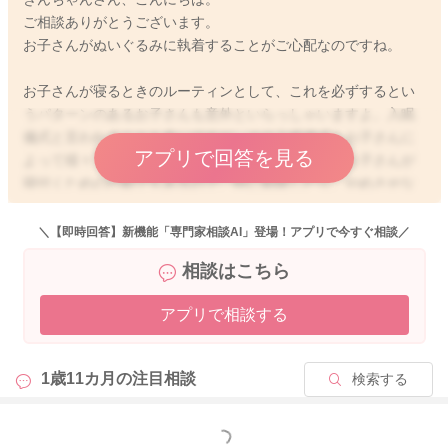
ご相談ありがとうございます。
お子さんがぬいぐるみに執着することがご心配なのですね。
お子さんが寝るときのルーティンとして、これを必ずするとい
うパターンのあるお子さんも意外といらっしゃいますよ。入眠
儀式と言われることも多いですが、その入眠儀式もお子さんに
アプリで回答を見る
よって様々です。それ自体は、個性もありますし、お子さんが
寝付くための行動でもあるので、特に制限したり、やめさせな
ければいけないわけではないですよ。このような行為自体を、
どのくらいでやめるのかについては、お子さんそれぞれ個人差
＼【即時回答】新機能「専門家相談AI」登場！アプリで今すぐ相談／
がありますので、明確には分かりませんが、例えば幼稚園や保
相談はこちら
育園に通うようになったり、生活の環境が変わるなど、何か生
活リズムなどに変化があると、また睡眠のペースも変わってく
アプリで相談する
る場合もあるかもしれませんね。大人がいくら制限しようと思
っていても、お子さんご自身が納得したり、新しい入眠儀式を
習得しなければ、なかなかすぐに改善することは難しいかもし
1歳11カ月の
注目相談
検索する
れません。ですが、お子さんの寝つきは、月齢と共に変化して
いきますし、ママさんがお子さんに指しゃぶり以外のことに興
味を持ってもらえるように、声かけをしたり、他の入眠儀式を
もっと見る