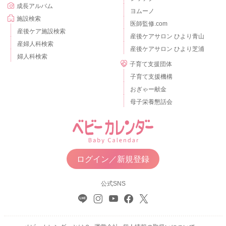
成長アルバム
ヨムーノ
施設検索
医師監修.com
産後ケア施設検索
産後ケアサロン ひより青山
産婦人科検索
産後ケアサロン ひより芝浦
婦人科検索
子育て支援団体
子育て支援機構
おぎゃー献金
母子栄養懇話会
ログイン／新規登録
公式SNS