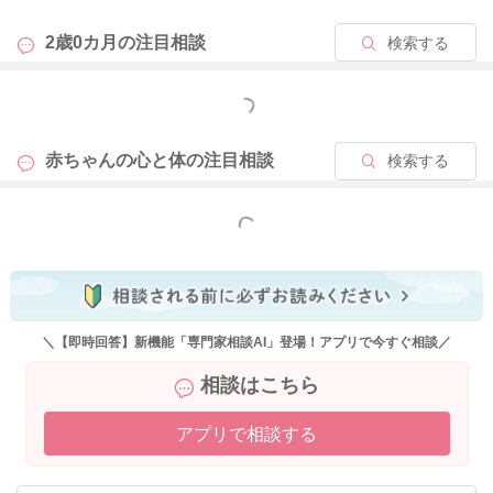
お試しいただくことで、次第に気にならなくなってくることも
多いですよ。あまりご心配なさらずに、温かく見守っていただ
2歳0カ月の
注目相談
検索する
ければいいのではないかと思いますよ。
もっと見る
2022/9/1 13:25
赤ちゃんの心と体の
注目相談
検索する
もっと見る
＼【即時回答】新機能「専門家相談AI」登場！アプリで今すぐ相談／
相談はこちら
アプリで相談する