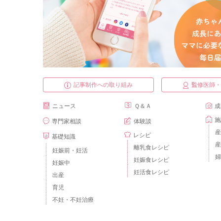
記事制作への取り組み
監修医師
ニュース
Ｑ＆Ａ
成
施
専門家相談
体験談
産
レシピ
基礎知識
産
離乳食レシピ
妊娠前・妊活
婦
妊娠食レシピ
妊娠中
妊活食レシピ
出産
育児
不妊・不妊治療