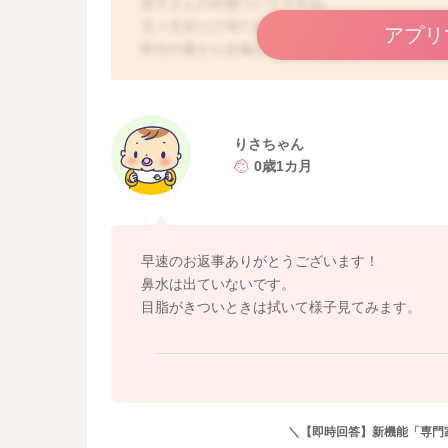
息子さんの目脂ついてですね。
元々左目だけ何だが出やすいのですね。
アプリ
昨日の夜から目脂が出ているということで、鼻
りさちゃんさんも風邪症状があるということで
なっていることで鼻水が逆流をして目脂として
きれいに目を拭いてあげても目脂がひどいよう
りさちゃん
0歳1カ月
また頭の位置を少し高くしてあげて、寝かせて
そうしていただくことで、鼻水も喉の方へ下が
良かったら参考になさってみてください。
早速のお返事ありがとうございます！
どうぞよろしくお願いします。
鼻水は出ていないです。
目脂がきついときは拭いて様子見てみます。
＼【即時回答】新機能「専門