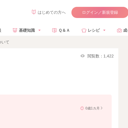
ログイン／新規登録
はじめての方へ
談
基礎知識
Ｑ＆Ａ
レシピ
成
ついて
閲覧数：1,422
0歳1カ月