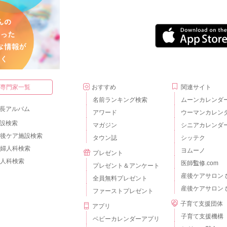
・専門家一覧
おすすめ
関連サイト
名前ランキング検索
ムーンカレンダ
長アルバム
アワード
ウーマンカレン
設検索
マガジン
シニアカレンダ
後ケア施設検索
タウン誌
シッテク
婦人科検索
ヨムーノ
プレゼント
人科検索
医師監修.com
プレゼント＆アンケート
産後ケアサロン 
全員無料プレゼント
産後ケアサロン 
ファーストプレゼント
子育て支援団体
アプリ
子育て支援機構
ベビーカレンダーアプリ