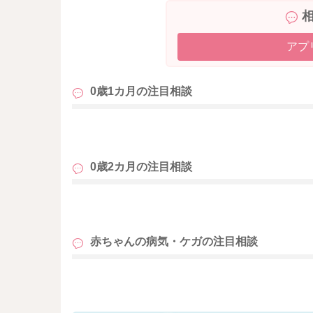
アプ
0歳1カ月の
注目相談
も
0歳2カ月の
注目相談
も
赤ちゃんの病気・ケガの
注目相談
も