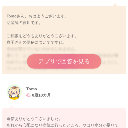
Tomoさん、おはようございます。
助産師の宮川です。
ご相談をどうもありがとうございます。
息子さんの便秘についてですね。
水分が足りていないのかもしれません。
暑くて、よく汗をかくこともあると思います。その分水分が奪
アプリで回答を見る
われているのかもしれませんね。水分を意識的に摂るようにし
ていただくことが必要になると思います。
また離乳食でも汁物を必ず出してあげたり、使う食材も水分量
の多いものを出してあげるといいと思います。
また調理に少量の油分を使われることも良いかと思います。
Tomo
0歳10カ月
それでもなかなか改善しない時には、かかりつけの先生にもご
相談いただき、下剤の処方をしてもらうといいと思いますよ。
返信ありがとうございました。
よかったら参考になさってみてください。
あれから心配になり病院に行ったところ、やはり水分が足りて
どうぞよろしくおねがいします。