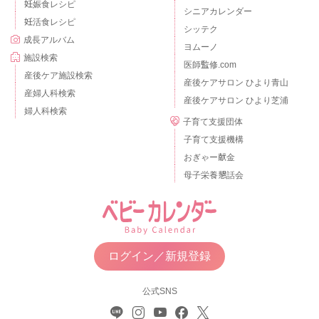
妊娠食レシピ
シニアカレンダー
妊活食レシピ
シッテク
成長アルバム
ヨムーノ
施設検索
医師監修.com
産後ケア施設検索
産後ケアサロン ひより青山
産婦人科検索
産後ケアサロン ひより芝浦
婦人科検索
子育て支援団体
子育て支援機構
おぎゃー献金
母子栄養懇話会
ログイン／新規登録
公式SNS