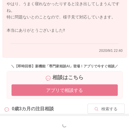
やはり、うまく寝れなかったりすると泣き出してしまうんです
の体力がついてくると、次第に長く寝ることができるようにも
ね。
なってくるかと思いますし、お子さんの成長とともに、睡眠の
特に問題ないとのことなので、様子見て対応していきます。
ペースも変化してきますので、少し気長に見守ってあげてくだ
さいね。ママさんは細切れ睡眠でお辛い時期と思いますが、お
本当にありがとうございました‼️
子さんがお昼寝なさっているときには一緒に休むなど、こまめ
に休息を取られてくださいね。
2020/9/1 22:40
2020/9/1 22:23
＼【即時回答】新機能「専門家相談AI」登場！アプリで今すぐ相談／
相談はこちら
アプリで相談する
0歳3カ月の
注目相談
検索する
もっと見る