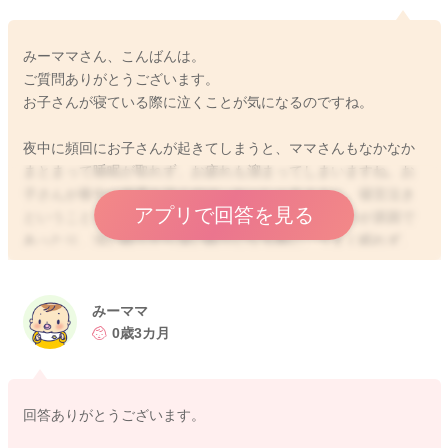
みーママさん、こんばんは。
ご質問ありがとうございます。
お子さんが寝ている際に泣くことが気になるのですね。
夜中に頻回にお子さんが起きてしまうと、ママさんもなかなか
まとまって睡眠が取れず、お疲れも溜まってしまいますね。お
子さんが夜中に何度も泣くのは、おっしゃるように、寝言泣き
アプリで回答を見る
ということもありますし、脳の機能の発達によるものが原因で
あったり、浅い眠りから深い眠りになる際に、うまく眠れず、
お子さんも眠いのにうまく眠れないので、グズグズすることも
多いです。また、成長とともに、周りの状況が分かってきます
ので、暗くて静かな環境に不安を感じて、ママさんに近くにい
みーママ
て欲しいという欲求から、頻回に起きてママさんを確認した
0歳3カ月
り、泣いたりしてママさんを求めることが多いです。これらの
泣きの場合、お子さんご自身はあまり覚えていないことも多
く、また、不快な状態で起きているわけではないことも多いで
回答ありがとうございます。
すよ。ですので、もし、授乳やトントン、抱っこなどですぐに
寝付けるのであれば、その対応で問題ありませんよ。お子さん