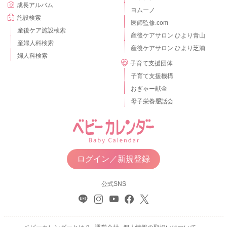
成長アルバム
ヨムーノ
施設検索
医師監修.com
産後ケア施設検索
産後ケアサロン ひより青山
産婦人科検索
産後ケアサロン ひより芝浦
婦人科検索
子育て支援団体
子育て支援機構
おぎゃー献金
母子栄養懇話会
ログイン／新規登録
公式SNS