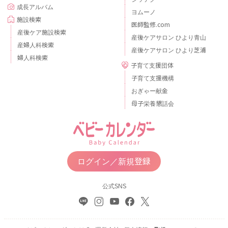
成長アルバム
ヨムーノ
施設検索
医師監修.com
産後ケア施設検索
産後ケアサロン ひより青山
産婦人科検索
産後ケアサロン ひより芝浦
婦人科検索
子育て支援団体
子育て支援機構
おぎゃー献金
母子栄養懇話会
ログイン／新規登録
公式SNS