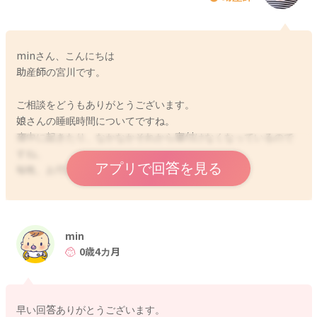
minさん、こんにちは
助産師の宮川です。
ご相談をどうもありがとうございます。
娘さんの睡眠時間についてですね。
夜中に起きたり、なかなかそれから寝付けなくなっているので
すね。
アプリで回答を見る
毎晩、お付き合いも大変だと思います。。
その後朝起きる時間や夜の寝る時間はどうなっていますか？
朝はもう6時には寝室から出ていますか？
朝寝の時間はいつ頃からになりますか？
min
0歳4カ月
5時ごろに起きてしまったら、お外も明るくなっていることもあ
りますので、そのまま寝室から出て1日を始めてみるのもいいか
もしれません。
早い回答ありがとうございます。