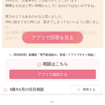
minさん、お返事をどうもありがとうございます。
朝寝もそれほど早い時間からしているわけではないのですね。
体力がとてもあるのかなと思いました。
5時に起きてきた時には、起きてしまってもいいように思いまし
た。
また日中に床の上でゴロゴロ遊んでもらう時間を増やしていた
アプリで回答を見る
だきつつ、様子を見てみてはいかがでしょうか？
良かったら参考になさってみてください。
どうぞよろしくお願いします。
＼【即時回答】新機能「専門家相談AI」登場！アプリで今すぐ相談／
相談はこちら
アプリで相談する
2022/8/6 11:02
0歳4カ月の
注目相談
検索する
もっと見る