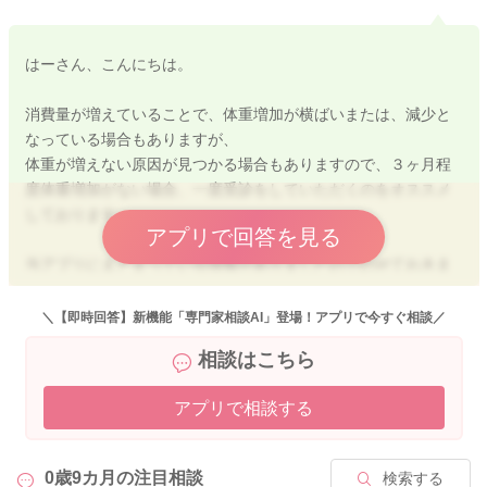
はーさん、こんにちは。
消費量が増えていることで、体重増加が横ばいまたは、減少と
なっている場合もありますが、
体重が増えない原因が見つかる場合もありますので、３ヶ月程
度体重増加がない場合、一度受診をしていただくのをオススメ
しております。
アプリで回答を見る
当アプリにまとまっている情報がありましたのでのせておきま
すね。
９ヶ月～使用できる調味料になります。
＼【即時回答】新機能「専門家相談AI」登場！アプリで今すぐ相談／
https://baby-calendar.jp/baby-food-guide/stage-3#19
相談はこちら
いろいろな調味料も少量であれば、使用可能になりますよ。レ
シピもありますので、よろしければお試しください。
アプリで相談する
ご参考までによろしくお願いします。
0歳9カ月の
注目相談
検索する