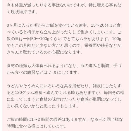
今も体重が減ったりする事はないのですが、特に増える事もな
く現状維持です。
8ヶ月に入った頃からご飯を食べている途中、15〜20分ほど食
べていると椅子から立ち上がったりして飽きてしまいます。ご
飯の量は一回50〜100gくらい でとてもムラがあります。100g
でもこの月齢だと少ない方だと思うので、栄養面や鉄分などが
きちんと取れているのか心配になります。
食材の種類も大体食べれるようになり、卵の進みも順調、手づ
かみ食べの練習などは たまにしてます。
うどんやそうめんにいろいろな具を混ぜたり、雑炊にしたりす
ると120グラム程食べ進んでくれる時もありますが、毎回その様
に出してしまうと食材の味付けだったり食感が単調になってし
まい良くないかなと思ったりもします。
ご飯の時間は1〜2 時間の誤差はありますが、なるべく同じ様な
時間に食べる様にはしています。