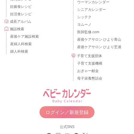
ウーマンカレンダー
妊娠食レシピ
シニアカレンダー
妊活食レシピ
シッテク
成長アルバム
ヨムーノ
施設検索
医師監修.com
産後ケア施設検索
産後ケアサロン ひより青山
産婦人科検索
産後ケアサロン ひより芝浦
婦人科検索
子育て支援団体
子育て支援機構
おぎゃー献金
母子栄養懇話会
ログイン／新規登録
公式SNS