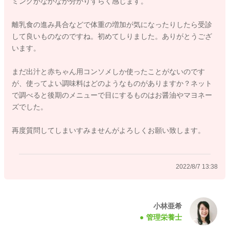
ミングがなかなか分かりずらく感じます。
手づかみ食べ（自分で食べられることに喜びを感じるお子さん
も多いです）
離乳食の進み具合などで体重の増加が気になったりしたら受診
また、食材として育児用ミルクを使用していただくことで、同
して良いものなのですね。初めてしりました。ありがとうござ
じ量でも食事から摂取できるエネルギー量が増えますよ。
います。
以上、できるところから、試してみてください。
まだ出汁と赤ちゃん用コンソメしか使ったことがないのです
よろしくお願いします。
が、使ってよい調味料はどのようなものがありますか？ネット
で調べると後期のメニューで目にするものはお醤油やマヨネー
ズでした。
2022/8/4 11:11
再度質問してしまいすみませんがよろしくお願い致します。
2022/8/7 13:38
小林亜希
管理栄養士