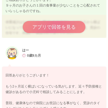
９ヶ月のお子さんの１回の食事量が少ないことをご心配されて
いらっしゃるのですね。
体重減少はないけれど、横ばいなのですね。いつごろから横ば
アプリで回答を見る
いになっていますか？３ヶ月程度横ばいである場合は、受診の
目安です。医師にご相談されてみてください。
離乳食の量は少ないけれど、食材の種類が食べられるようにな
っていたり、手づかみ食べも進んでいるとのこと、とても順調
はー
だと思います。
0歳9カ月
母乳量を減らためには、食事量を増やしていく必要があります
ね。
回答ありがとうございます！
食事量アップのためにできること。
味付けをしてみる
もう2ヶ月近く横ばいになっている気がします、近々予防接種と
お子さんがすこし頑張ったら噛める大きさ、固さにしていく。
健診があるので小児科で相談してみることにします。
周りの環境を整える（おもちゃなどは片付けて、食事に集中で
きるようにする、椅子やテーブルの高さはあっているか）
普段、健康体なので病院にお世話になる事がなく、受診のタイ
大人と一緒に食卓を囲む