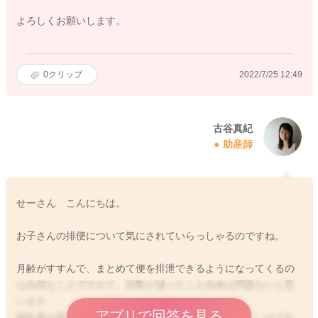
よろしくお願いします。
0
クリップ
2022/7/25 12:49
古谷真紀
助産師
せーさん こんにちは。
お子さんの排便について気にされていらっしゃるのですね。
月齢がすすんで、まとめて便を排泄できるようになってくるの
は自然なことですので、回数が減ったこと自体は問題ないと思
います。
アプリで回答を見る
哺乳量が変わらず、ほどほどに飲めていて、機嫌がよいのであ