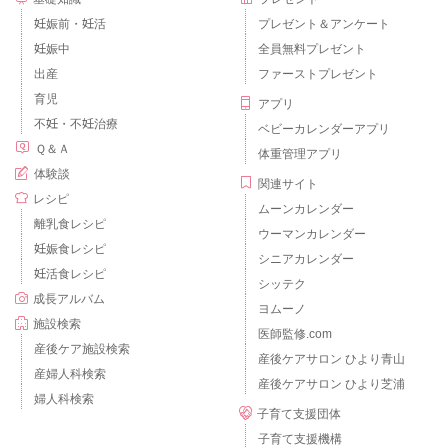
妊娠前・妊活
プレゼント＆アンケート
妊娠中
全員無料プレゼント
出産
ファーストプレゼント
育児
アプリ
不妊・不妊治療
ベビーカレンダーアプリ
Ｑ＆Ａ
体重管理アプリ
体験談
関連サイト
レシピ
ムーンカレンダー
離乳食レシピ
ウーマンカレンダー
妊娠食レシピ
シニアカレンダー
妊活食レシピ
シッテク
成長アルバム
ヨムーノ
施設検索
医師監修.com
産後ケア施設検索
産後ケアサロン ひより青山
産婦人科検索
産後ケアサロン ひより芝浦
婦人科検索
子育て支援団体
子育て支援機構