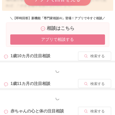
れば、このまま様子をみてよいでしょう。
普段より飲む量が減る、機嫌が悪いことが続くなど他の症状が
起きた場合は小児科へ直接相談してください。
＼【即時回答】新機能「専門家相談AI」登場！アプリで今すぐ相談／
相談はこちら
また、混合栄養の定義についてですが、一般の方向けの明確な
基準はありません。
アプリで相談する
専門職側(特に小児科や助産師など授乳に詳しい専門職)として
は、母乳で8割以上で育てていれば母乳栄養児、ミルクで8割以
上育てていれば人工栄養、その間であれば混合栄養、というよ
1歳10カ月の
注目相談
検索する
うに捉えて栄養の評価をすることはありますが、一般の方が気
にする必要はないです。
もっと見る
アンケートについては、誰が作成したものなのか、なにを意図
しているものかは、どこで誰にアンケートを書くように言われ
1歳11カ月の
注目相談
検索する
たのかによりますので、アンケートの項目の定義や理由につい
ては、その方へお聞きください。
もっと見る
小児科や健診などでアンケートを求められた場合は、お子さん
赤ちゃんの心と体の
注目相談
検索する
の成長発達を評価する判断材料としてお聞きしています。小児