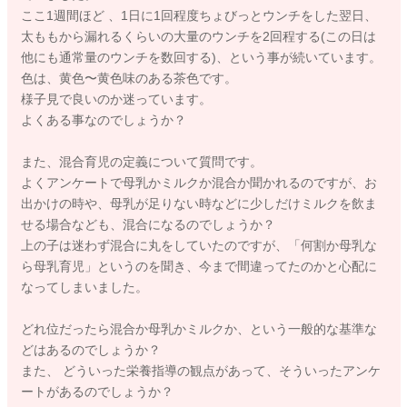
ここ1週間ほど 、1日に1回程度ちょびっとウンチをした翌日、
太ももから漏れるくらいの大量のウンチを2回程する(この日は
他にも通常量のウンチを数回する)、という事が続いています。
色は、黄色〜黄色味のある茶色です。
様子見で良いのか迷っています。
よくある事なのでしょうか？
また、混合育児の定義について質問です。
よくアンケートで母乳かミルクか混合か聞かれるのですが、お
出かけの時や、母乳が足りない時などに少しだけミルクを飲ま
せる場合なども、混合になるのでしょうか？
上の子は迷わず混合に丸をしていたのですが、「何割か母乳な
ら母乳育児」というのを聞き、今まで間違ってたのかと心配に
なってしまいました。
どれ位だったら混合か母乳かミルクか、という一般的な基準な
どはあるのでしょうか？
また、 どういった栄養指導の観点があって、そういったアンケ
ートがあるのでしょうか？